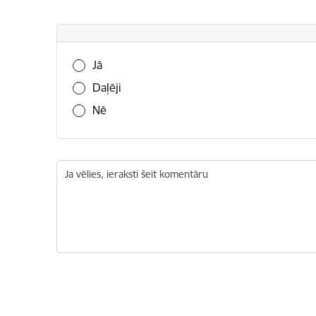
Vai šī informācija bija noderīga?
Jā
Daļēji
Nē
Ja vēlies, ieraksti šeit komentāru