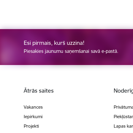
Esi pirmais, kurš uzzina!
Piesakies jaunumu saņemšanai savā e-pastā.
Kājene
Ātrās saites
Noderīg
Vakances
Privātuma
Iepirkumi
Piekļūsta
Projekti
Lapas kar