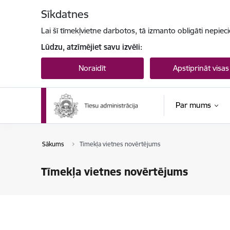
Pāriet uz lapas saturu
Sīkdatnes
Lai šī tīmekļvietne darbotos, tā izmanto obligāti nepiec
Lūdzu, atzīmējiet savu izvēli:
Noraidīt
Apstiprināt visas
Par mums
Sākums
Tīmekļa vietnes novērtējums
Tīmekļa vietnes novērtējums