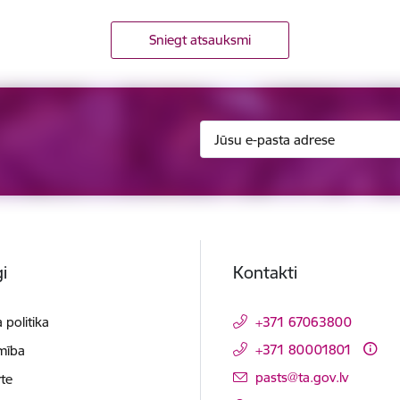
Sniegt atsauksmi
i
Kontakti
 politika
+371 67063800
+371 80001801
mība
E-pasts:
pasts@ta.gov.lv
te