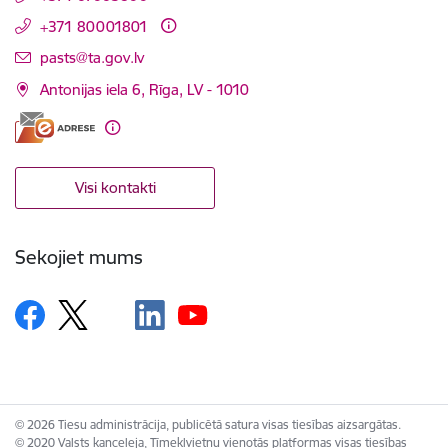
+371 80001801
E-pasts:
pasts@ta.gov.lv
Antonijas iela 6, Rīga, LV - 1010
Visi kontakti
Sekojiet mums
© 2026 Tiesu administrācija, publicētā satura visas tiesības aizsargātas.
© 2020 Valsts kanceleja, Tīmekļvietņu vienotās platformas visas tiesības