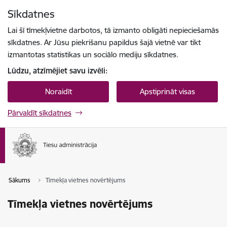
Pāriet uz lapas saturu
Sīkdatnes
Spied
lai meklētu
Enter
Lai šī tīmekļvietne darbotos, tā izmanto obligāti nepieciešamās
sīkdatnes. Ar Jūsu piekrišanu papildus šajā vietnē var tikt
izmantotas statistikas un sociālo mediju sīkdatnes.
Lūdzu, atzīmējiet savu izvēli:
Noraidīt
Apstiprināt visas
Pārvaldīt sīkdatnes
Sākums
Tīmekļa vietnes novērtējums
Tīmekļa vietnes novērtējums