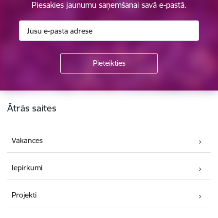
Piesakies jaunumu saņemšanai savā e-pastā.
Kājene
Ātrās saites
Vakances
Iepirkumi
Projekti