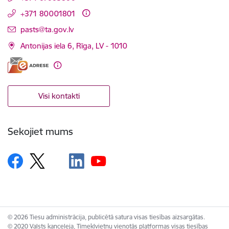
+371 80001801
E-pasts:
pasts@ta.gov.lv
Antonijas iela 6, Rīga, LV - 1010
Visi kontakti
Sekojiet mums
© 2026 Tiesu administrācija, publicētā satura visas tiesības aizsargātas.
© 2020 Valsts kanceleja, Tīmekļvietņu vienotās platformas visas tiesības