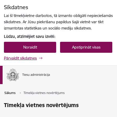
Pāriet uz lapas saturu
Sīkdatnes
Spied
lai meklētu
Enter
Lai šī tīmekļvietne darbotos, tā izmanto obligāti nepieciešamās
sīkdatnes. Ar Jūsu piekrišanu papildus šajā vietnē var tikt
izmantotas statistikas un sociālo mediju sīkdatnes.
Lūdzu, atzīmējiet savu izvēli:
Noraidīt
Apstiprināt visas
Pārvaldīt sīkdatnes
Sākums
Tīmekļa vietnes novērtējums
Tīmekļa vietnes novērtējums