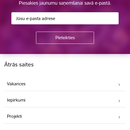
Piesakies jaunumu saņemšanai savā e-pastā.
Kājene
Ātrās saites
Vakances
Iepirkumi
Projekti