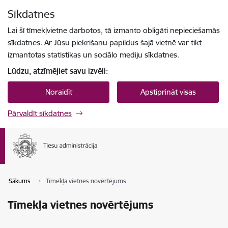
Pāriet uz lapas saturu
Sīkdatnes
Spied
lai meklētu
Enter
Lai šī tīmekļvietne darbotos, tā izmanto obligāti nepieciešamās
sīkdatnes. Ar Jūsu piekrišanu papildus šajā vietnē var tikt
izmantotas statistikas un sociālo mediju sīkdatnes.
Lūdzu, atzīmējiet savu izvēli:
Noraidīt
Apstiprināt visas
Pārvaldīt sīkdatnes
Sākums
Tīmekļa vietnes novērtējums
Tīmekļa vietnes novērtējums