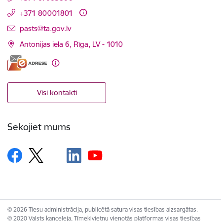
+371 80001801
E-pasts:
pasts@ta.gov.lv
Antonijas iela 6, Rīga, LV - 1010
Visi kontakti
Sekojiet mums
© 2026 Tiesu administrācija, publicētā satura visas tiesības aizsargātas.
© 2020 Valsts kanceleja, Tīmekļvietņu vienotās platformas visas tiesības