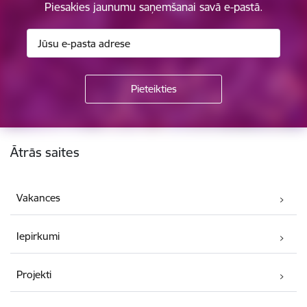
Piesakies jaunumu saņemšanai savā e-pastā.
Kājene
Ātrās saites
Vakances
Iepirkumi
Projekti