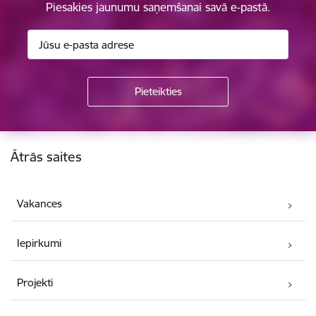
Piesakies jaunumu saņemšanai savā e-pastā.
Kājene
Ātrās saites
Vakances
Iepirkumi
Projekti