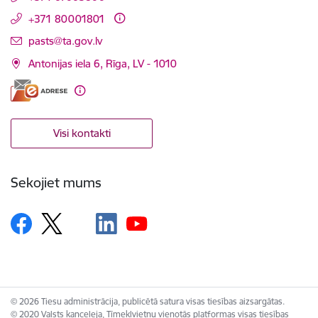
+371 80001801
E-pasts:
pasts@ta.gov.lv
Antonijas iela 6, Rīga, LV - 1010
Visi kontakti
Sekojiet mums
© 2026 Tiesu administrācija, publicētā satura visas tiesības aizsargātas.
© 2020 Valsts kanceleja, Tīmekļvietņu vienotās platformas visas tiesības