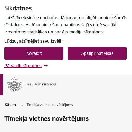
Pāriet uz lapas saturu
Sīkdatnes
Spied
lai meklētu
Enter
Lai šī tīmekļvietne darbotos, tā izmanto obligāti nepieciešamās
sīkdatnes. Ar Jūsu piekrišanu papildus šajā vietnē var tikt
izmantotas statistikas un sociālo mediju sīkdatnes.
Lūdzu, atzīmējiet savu izvēli:
Noraidīt
Apstiprināt visas
Pārvaldīt sīkdatnes
Sākums
Tīmekļa vietnes novērtējums
Tīmekļa vietnes novērtējums