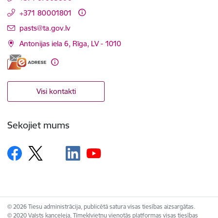
+371 80001801
E-pasts:
pasts@ta.gov.lv
Antonijas iela 6, Rīga, LV - 1010
Visi kontakti
Sekojiet mums
© 2026 Tiesu administrācija, publicētā satura visas tiesības aizsargātas.
© 2020 Valsts kanceleja, Tīmekļvietņu vienotās platformas visas tiesības