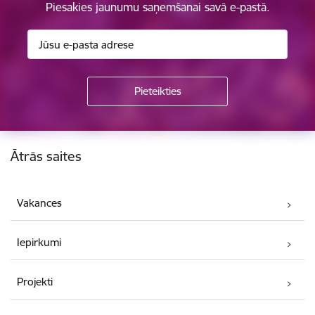
Piesakies jaunumu saņemšanai savā e-pastā.
Kājene
Ātrās saites
Vakances
Iepirkumi
Projekti