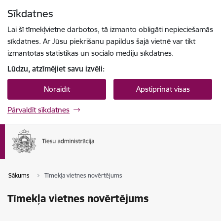
Pāriet uz lapas saturu
Sīkdatnes
Spied
lai meklētu
Enter
Lai šī tīmekļvietne darbotos, tā izmanto obligāti nepieciešamās
sīkdatnes. Ar Jūsu piekrišanu papildus šajā vietnē var tikt
izmantotas statistikas un sociālo mediju sīkdatnes.
Lūdzu, atzīmējiet savu izvēli:
Noraidīt
Apstiprināt visas
Pārvaldīt sīkdatnes
Sākums
Tīmekļa vietnes novērtējums
Tīmekļa vietnes novērtējums