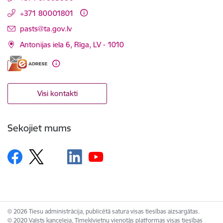
+371 80001801
E-pasts:
pasts@ta.gov.lv
Antonijas iela 6, Rīga, LV - 1010
Visi kontakti
Sekojiet mums
© 2026 Tiesu administrācija, publicētā satura visas tiesības aizsargātas.
© 2020 Valsts kanceleja, Tīmekļvietņu vienotās platformas visas tiesības