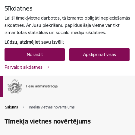
Pāriet uz lapas saturu
Sīkdatnes
Spied
lai meklētu
Enter
Lai šī tīmekļvietne darbotos, tā izmanto obligāti nepieciešamās
sīkdatnes. Ar Jūsu piekrišanu papildus šajā vietnē var tikt
izmantotas statistikas un sociālo mediju sīkdatnes.
Lūdzu, atzīmējiet savu izvēli:
Noraidīt
Apstiprināt visas
Pārvaldīt sīkdatnes
Sākums
Tīmekļa vietnes novērtējums
Tīmekļa vietnes novērtējums