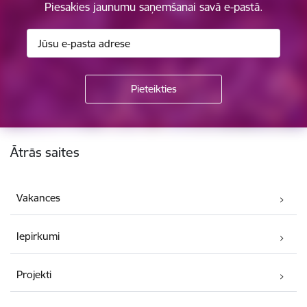
Piesakies jaunumu saņemšanai savā e-pastā.
Kājene
Ātrās saites
Vakances
Iepirkumi
Projekti