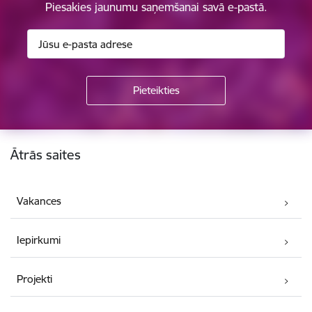
Piesakies jaunumu saņemšanai savā e-pastā.
Kājene
Ātrās saites
Vakances
Iepirkumi
Projekti