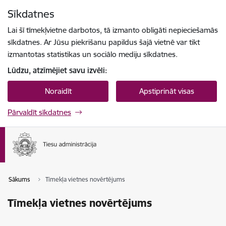
Pāriet uz lapas saturu
Sīkdatnes
Spied
lai meklētu
Enter
Lai šī tīmekļvietne darbotos, tā izmanto obligāti nepieciešamās
sīkdatnes. Ar Jūsu piekrišanu papildus šajā vietnē var tikt
izmantotas statistikas un sociālo mediju sīkdatnes.
Lūdzu, atzīmējiet savu izvēli:
Noraidīt
Apstiprināt visas
Pārvaldīt sīkdatnes
Sākums
Tīmekļa vietnes novērtējums
Tīmekļa vietnes novērtējums