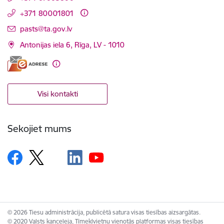
+371 80001801
E-pasts:
pasts@ta.gov.lv
Antonijas iela 6, Rīga, LV - 1010
Visi kontakti
Sekojiet mums
© 2026 Tiesu administrācija, publicētā satura visas tiesības aizsargātas.
© 2020 Valsts kanceleja, Tīmekļvietņu vienotās platformas visas tiesības