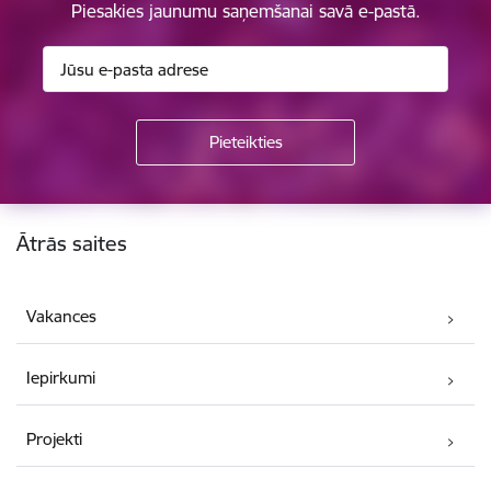
Piesakies jaunumu saņemšanai savā e-pastā.
Kājene
Ātrās saites
Vakances
Iepirkumi
Projekti