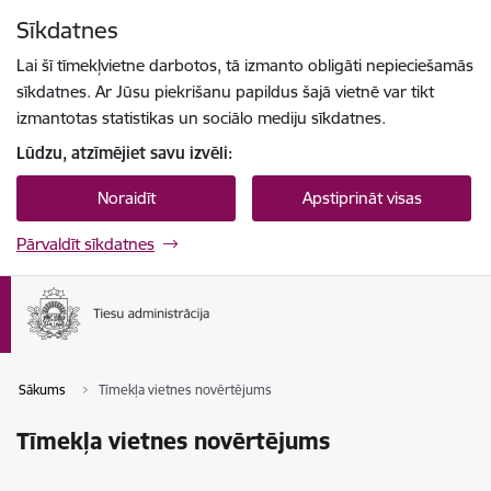
Pāriet uz lapas saturu
Sīkdatnes
Spied
lai meklētu
Enter
Lai šī tīmekļvietne darbotos, tā izmanto obligāti nepieciešamās
sīkdatnes. Ar Jūsu piekrišanu papildus šajā vietnē var tikt
izmantotas statistikas un sociālo mediju sīkdatnes.
Lūdzu, atzīmējiet savu izvēli:
Noraidīt
Apstiprināt visas
Pārvaldīt sīkdatnes
Sākums
Tīmekļa vietnes novērtējums
Tīmekļa vietnes novērtējums