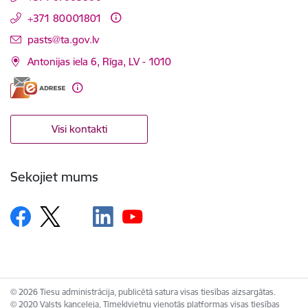
+371 80001801
E-pasts:
pasts@ta.gov.lv
Antonijas iela 6, Rīga, LV - 1010
Visi kontakti
Sekojiet mums
© 2026 Tiesu administrācija, publicētā satura visas tiesības aizsargātas.
© 2020 Valsts kanceleja, Tīmekļvietņu vienotās platformas visas tiesības