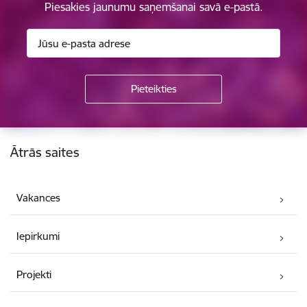
Piesakies jaunumu saņemšanai savā e-pastā.
Kājene
Ātrās saites
Vakances
Iepirkumi
Projekti