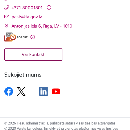
+371 80001801
E-pasts:
pasts@ta.gov.lv
Antonijas iela 6, Rīga, LV - 1010
Visi kontakti
Sekojiet mums
© 2026 Tiesu administrācija, publicētā satura visas tiesības aizsargātas.
© 2020 Valsts kanceleja, Tīmekļvietņu vienotās platformas visas tiesības