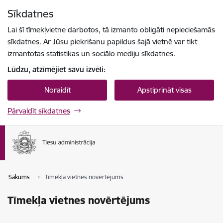
Pāriet uz lapas saturu
Sīkdatnes
Spied
lai meklētu
Enter
Lai šī tīmekļvietne darbotos, tā izmanto obligāti nepieciešamās
sīkdatnes. Ar Jūsu piekrišanu papildus šajā vietnē var tikt
izmantotas statistikas un sociālo mediju sīkdatnes.
Lūdzu, atzīmējiet savu izvēli:
Noraidīt
Apstiprināt visas
Pārvaldīt sīkdatnes
Sākums
Tīmekļa vietnes novērtējums
Tīmekļa vietnes novērtējums