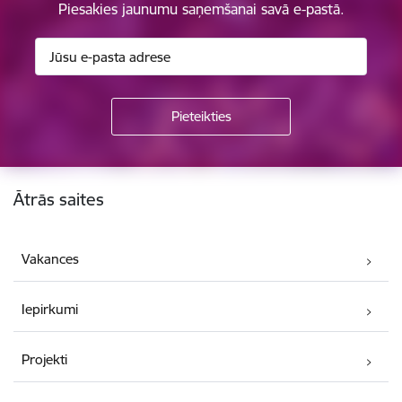
Piesakies jaunumu saņemšanai savā e-pastā.
Kājene
Ātrās saites
Vakances
Iepirkumi
Projekti