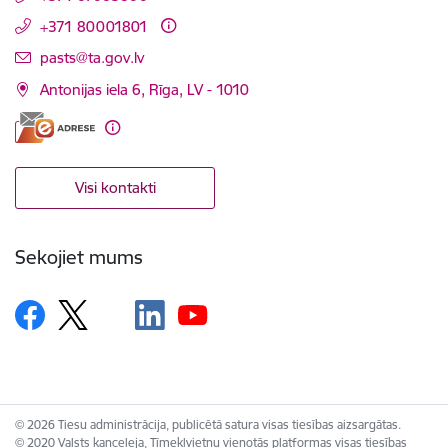
+371 80001801
E-pasts:
pasts@ta.gov.lv
Antonijas iela 6, Rīga, LV - 1010
Visi kontakti
Sekojiet mums
© 2026 Tiesu administrācija, publicētā satura visas tiesības aizsargātas.
© 2020 Valsts kanceleja, Tīmekļvietņu vienotās platformas visas tiesības