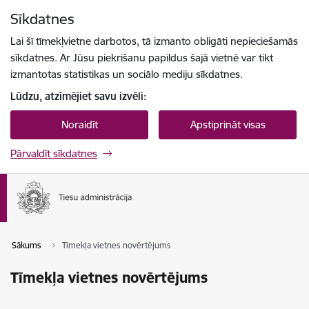
Pāriet uz lapas saturu
Sīkdatnes
Spied
lai meklētu
Enter
Lai šī tīmekļvietne darbotos, tā izmanto obligāti nepieciešamās
sīkdatnes. Ar Jūsu piekrišanu papildus šajā vietnē var tikt
izmantotas statistikas un sociālo mediju sīkdatnes.
Lūdzu, atzīmējiet savu izvēli:
Noraidīt
Apstiprināt visas
Pārvaldīt sīkdatnes
Sākums
Tīmekļa vietnes novērtējums
Tīmekļa vietnes novērtējums