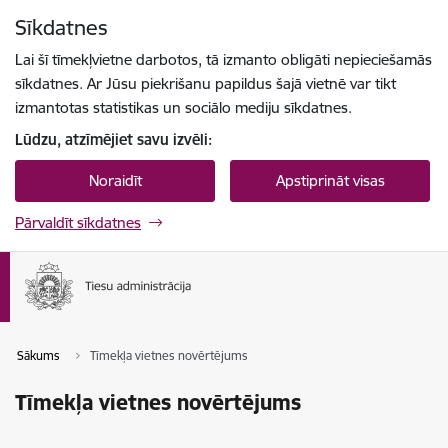
Pāriet uz lapas saturu
Sīkdatnes
Spied
lai meklētu
Enter
Lai šī tīmekļvietne darbotos, tā izmanto obligāti nepieciešamās
sīkdatnes. Ar Jūsu piekrišanu papildus šajā vietnē var tikt
izmantotas statistikas un sociālo mediju sīkdatnes.
Lūdzu, atzīmējiet savu izvēli:
Noraidīt
Apstiprināt visas
Pārvaldīt sīkdatnes
Sākums
Tīmekļa vietnes novērtējums
Tīmekļa vietnes novērtējums