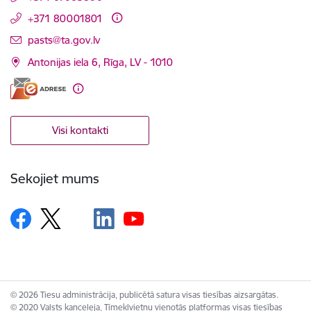
+371 80001801
E-pasts:
pasts@ta.gov.lv
Antonijas iela 6, Rīga, LV - 1010
Visi kontakti
Sekojiet mums
© 2026 Tiesu administrācija, publicētā satura visas tiesības aizsargātas.
© 2020 Valsts kanceleja, Tīmekļvietņu vienotās platformas visas tiesības