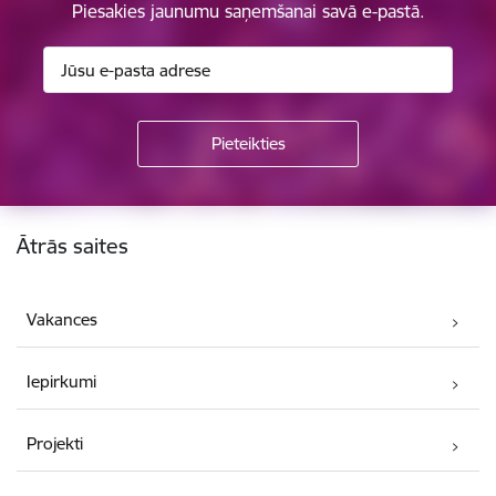
Piesakies jaunumu saņemšanai savā e-pastā.
Kājene
Ātrās saites
Vakances
Iepirkumi
Projekti