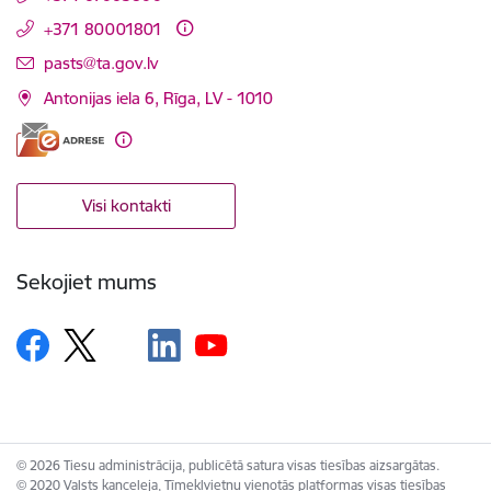
+371 80001801
E-pasts:
pasts@ta.gov.lv
Antonijas iela 6, Rīga, LV - 1010
Visi kontakti
Sekojiet mums
© 2026 Tiesu administrācija, publicētā satura visas tiesības aizsargātas.
© 2020 Valsts kanceleja, Tīmekļvietņu vienotās platformas visas tiesības