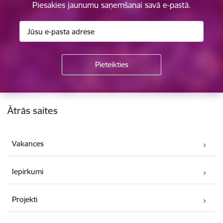
Piesakies jaunumu saņemšanai savā e-pastā.
Kājene
Ātrās saites
Vakances
Iepirkumi
Projekti