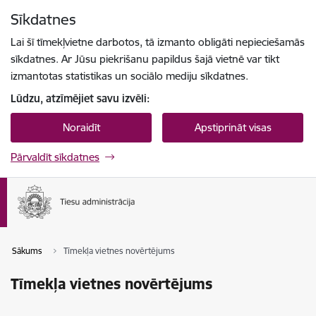
Pāriet uz lapas saturu
Sīkdatnes
Spied
lai meklētu
Enter
Lai šī tīmekļvietne darbotos, tā izmanto obligāti nepieciešamās
sīkdatnes. Ar Jūsu piekrišanu papildus šajā vietnē var tikt
izmantotas statistikas un sociālo mediju sīkdatnes.
Lūdzu, atzīmējiet savu izvēli:
Noraidīt
Apstiprināt visas
Pārvaldīt sīkdatnes
Sākums
Tīmekļa vietnes novērtējums
Tīmekļa vietnes novērtējums