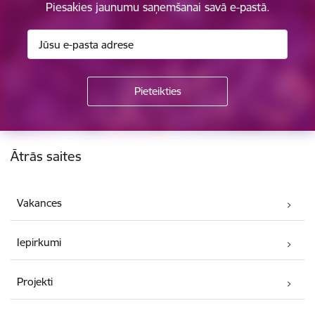
Piesakies jaunumu saņemšanai savā e-pastā.
Kājene
Ātrās saites
Vakances
Iepirkumi
Projekti