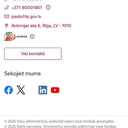
+371 80001801
E-pasts:
pasts@ta.gov.lv
Antonijas iela 6, Rīga, LV - 1010
Visi kontakti
Sekojiet mums
© 2026 Tiesu administrācija, publicētā satura visas tiesības aizsargātas.
© 2020 Valsts kanceleja, Tīmekļvietņu vienotās platformas visas tiesības