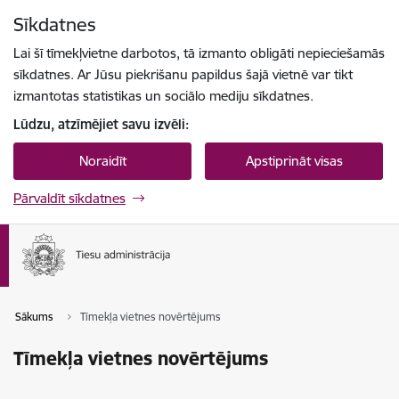
Pāriet uz lapas saturu
Sīkdatnes
Spied
lai meklētu
Enter
Lai šī tīmekļvietne darbotos, tā izmanto obligāti nepieciešamās
sīkdatnes. Ar Jūsu piekrišanu papildus šajā vietnē var tikt
izmantotas statistikas un sociālo mediju sīkdatnes.
Lūdzu, atzīmējiet savu izvēli:
Noraidīt
Apstiprināt visas
Pārvaldīt sīkdatnes
Sākums
Tīmekļa vietnes novērtējums
Tīmekļa vietnes novērtējums