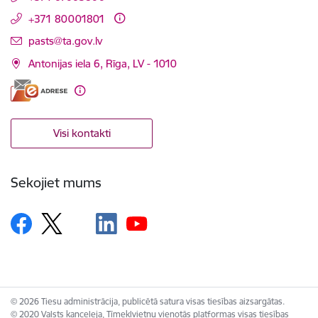
+371 80001801
E-pasts:
pasts@ta.gov.lv
Antonijas iela 6, Rīga, LV - 1010
Visi kontakti
Sekojiet mums
© 2026 Tiesu administrācija, publicētā satura visas tiesības aizsargātas.
© 2020 Valsts kanceleja, Tīmekļvietņu vienotās platformas visas tiesības