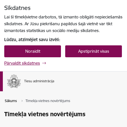
Pāriet uz lapas saturu
Sīkdatnes
Spied
lai meklētu
Enter
Lai šī tīmekļvietne darbotos, tā izmanto obligāti nepieciešamās
sīkdatnes. Ar Jūsu piekrišanu papildus šajā vietnē var tikt
izmantotas statistikas un sociālo mediju sīkdatnes.
Lūdzu, atzīmējiet savu izvēli:
Noraidīt
Apstiprināt visas
Pārvaldīt sīkdatnes
Sākums
Tīmekļa vietnes novērtējums
Tīmekļa vietnes novērtējums