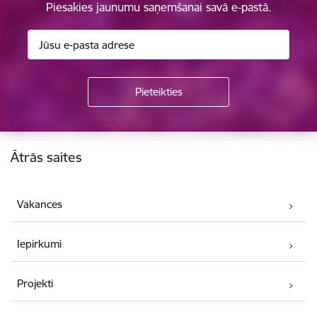
Piesakies jaunumu saņemšanai savā e-pastā.
Kājene
Ātrās saites
Vakances
Iepirkumi
Projekti