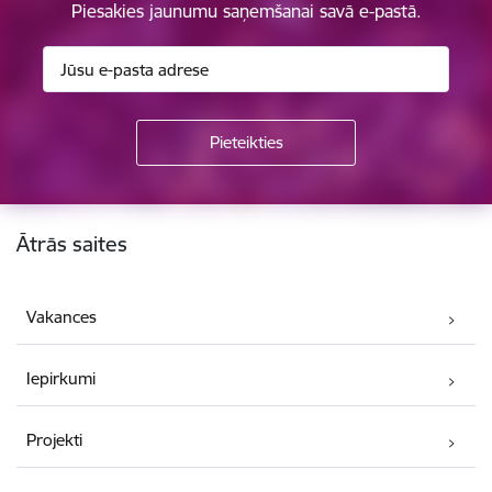
Piesakies jaunumu saņemšanai savā e-pastā.
Kājene
Ātrās saites
Vakances
Iepirkumi
Projekti