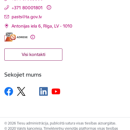
+371 80001801
E-pasts:
pasts@ta.gov.lv
Antonijas iela 6, Rīga, LV - 1010
Visi kontakti
Sekojiet mums
© 2026 Tiesu administrācija, publicētā satura visas tiesības aizsargātas.
© 2020 Valsts kanceleja, Tīmekļvietņu vienotās platformas visas tiesības