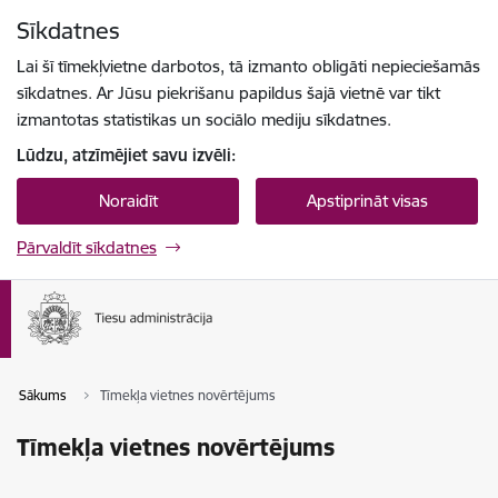
Pāriet uz lapas saturu
Sīkdatnes
Spied
lai meklētu
Enter
Lai šī tīmekļvietne darbotos, tā izmanto obligāti nepieciešamās
sīkdatnes. Ar Jūsu piekrišanu papildus šajā vietnē var tikt
izmantotas statistikas un sociālo mediju sīkdatnes.
Lūdzu, atzīmējiet savu izvēli:
Noraidīt
Apstiprināt visas
Pārvaldīt sīkdatnes
Sākums
Tīmekļa vietnes novērtējums
Tīmekļa vietnes novērtējums