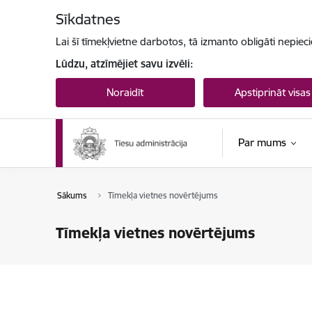
Pāriet uz lapas saturu
Sīkdatnes
Lai šī tīmekļvietne darbotos, tā izmanto obligāti nepiec
Lūdzu, atzīmējiet savu izvēli:
Noraidīt
Apstiprināt visas
Par mums
Sākums
Tīmekļa vietnes novērtējums
Tīmekļa vietnes novērtējums