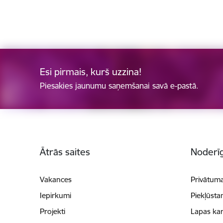
Esi pirmais, kurš uzzina!
Piesakies jaunumu saņemšanai savā e-pastā.
Kājene
Ātrās saites
Noderīg
Vakances
Privātuma
Iepirkumi
Piekļūsta
Projekti
Lapas kar