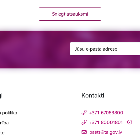
Sniegt atsauksmi
i
Kontakti
 politika
+371 67063800
+371 80001801
mība
E-pasts:
pasts@ta.gov.lv
te