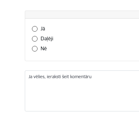
Vai šī informācija bija noderīga?
Jā
Daļēji
Nē
Ja vēlies, ieraksti šeit komentāru