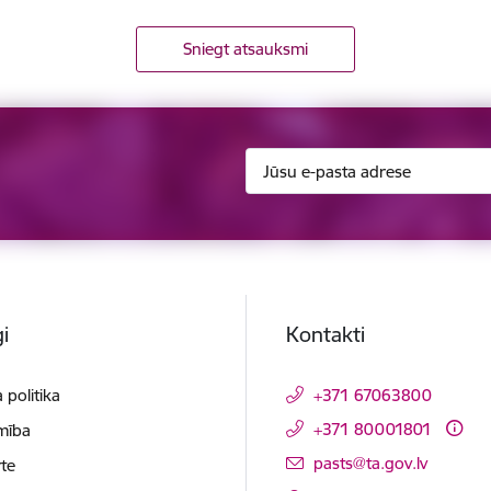
Sniegt atsauksmi
i
Kontakti
 politika
+371 67063800
+371 80001801
mība
E-pasts:
pasts@ta.gov.lv
te