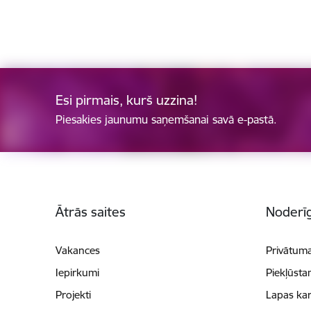
Esi pirmais, kurš uzzina!
Piesakies jaunumu saņemšanai savā e-pastā.
Kājene
Ātrās saites
Noderīg
Vakances
Privātuma
Iepirkumi
Piekļūsta
Projekti
Lapas kar