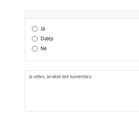
Vai šī informācija bija noderīga?
Jā
Daļēji
Nē
Ja vēlies, ieraksti šeit komentāru