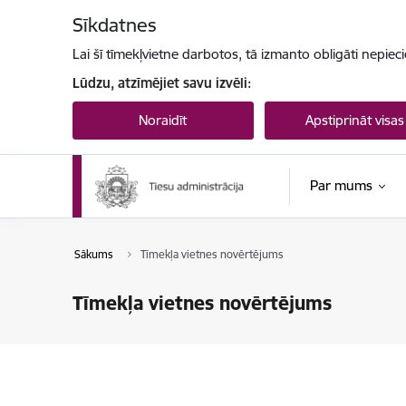
Pāriet uz lapas saturu
Sīkdatnes
Lai šī tīmekļvietne darbotos, tā izmanto obligāti nepiec
Lūdzu, atzīmējiet savu izvēli:
Noraidīt
Apstiprināt visas
Par mums
Sākums
Tīmekļa vietnes novērtējums
Tīmekļa vietnes novērtējums