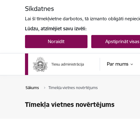
Pāriet uz lapas saturu
Sīkdatnes
Lai šī tīmekļvietne darbotos, tā izmanto obligāti nepiec
Lūdzu, atzīmējiet savu izvēli:
Noraidīt
Apstiprināt visas
Par mums
Sākums
Tīmekļa vietnes novērtējums
Tīmekļa vietnes novērtējums