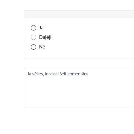
Vai šī informācija bija noderīga?
Jā
Daļēji
Nē
Ja vēlies, ieraksti šeit komentāru