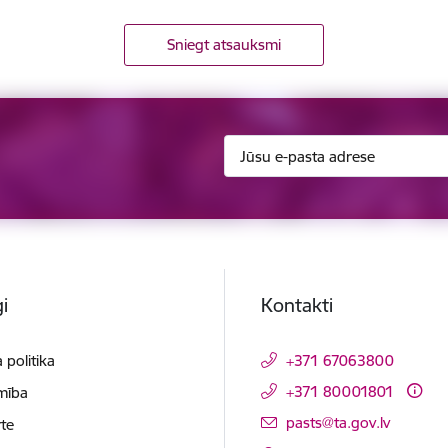
Sniegt atsauksmi
i
Kontakti
 politika
+371 67063800
+371 80001801
mība
E-pasts:
pasts@ta.gov.lv
te