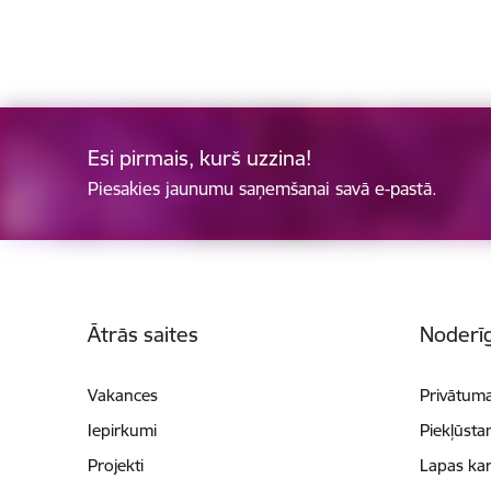
Esi pirmais, kurš uzzina!
Piesakies jaunumu saņemšanai savā e-pastā.
Kājene
Ātrās saites
Noderīg
Vakances
Privātuma
Iepirkumi
Piekļūsta
Projekti
Lapas kar