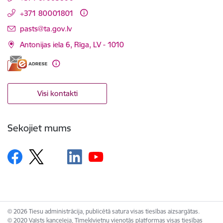
+371 80001801
E-pasts:
pasts@ta.gov.lv
Antonijas iela 6, Rīga, LV - 1010
Visi kontakti
Sekojiet mums
© 2026 Tiesu administrācija, publicētā satura visas tiesības aizsargātas.
© 2020 Valsts kanceleja, Tīmekļvietņu vienotās platformas visas tiesības