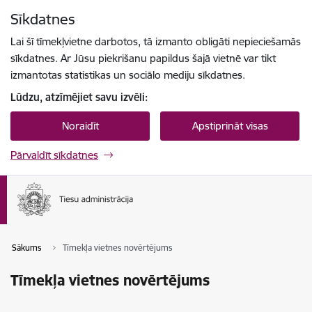
Pāriet uz lapas saturu
Sīkdatnes
Spied
lai meklētu
Enter
Lai šī tīmekļvietne darbotos, tā izmanto obligāti nepieciešamās
sīkdatnes. Ar Jūsu piekrišanu papildus šajā vietnē var tikt
izmantotas statistikas un sociālo mediju sīkdatnes.
Lūdzu, atzīmējiet savu izvēli:
Noraidīt
Apstiprināt visas
Pārvaldīt sīkdatnes
Sākums
Tīmekļa vietnes novērtējums
Tīmekļa vietnes novērtējums