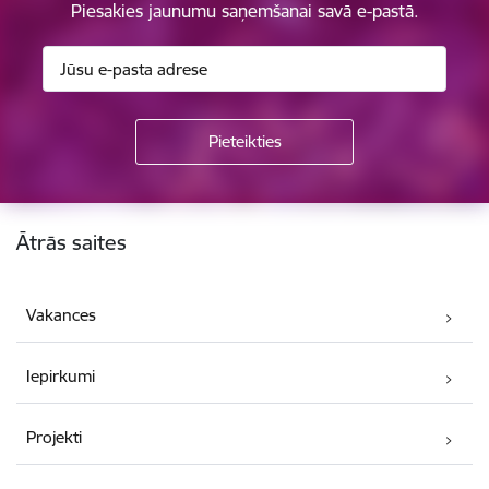
Piesakies jaunumu saņemšanai savā e-pastā.
Kājene
Ātrās saites
Vakances
Iepirkumi
Projekti