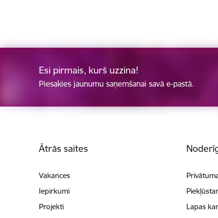
Esi pirmais, kurš uzzina!
Piesakies jaunumu saņemšanai savā e-pastā.
Kājene
Ātrās saites
Noderīg
Vakances
Privātuma
Iepirkumi
Piekļūsta
Projekti
Lapas kar