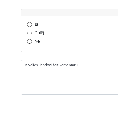
Vai šī informācija bija noderīga?
Jā
Daļēji
Nē
Ja vēlies, ieraksti šeit komentāru