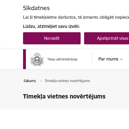
Pāriet uz lapas saturu
Sīkdatnes
Lai šī tīmekļvietne darbotos, tā izmanto obligāti nepiec
Lūdzu, atzīmējiet savu izvēli:
Noraidīt
Apstiprināt visas
Par mums
Sākums
Tīmekļa vietnes novērtējums
Tīmekļa vietnes novērtējums