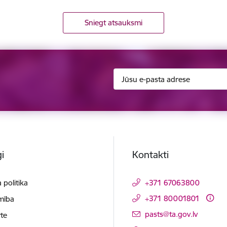
Sniegt atsauksmi
i
Kontakti
 politika
+371 67063800
+371 80001801
mība
E-pasts:
pasts@ta.gov.lv
te