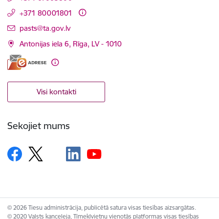
+371 80001801
E-pasts:
pasts@ta.gov.lv
Antonijas iela 6, Rīga, LV - 1010
Visi kontakti
Sekojiet mums
© 2026 Tiesu administrācija, publicētā satura visas tiesības aizsargātas.
© 2020 Valsts kanceleja, Tīmekļvietņu vienotās platformas visas tiesības