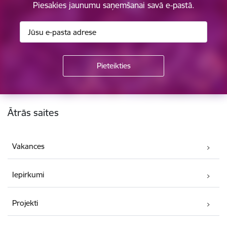
Piesakies jaunumu saņemšanai savā e-pastā.
Kājene
Ātrās saites
Vakances
Iepirkumi
Projekti