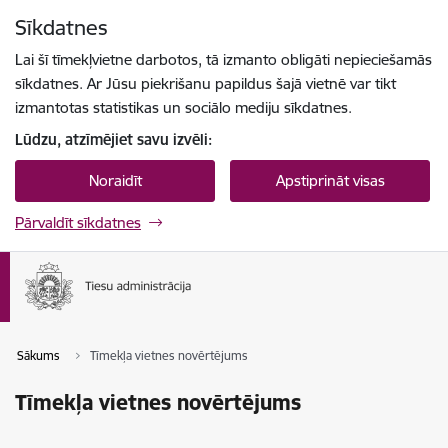
Pāriet uz lapas saturu
Sīkdatnes
Spied
lai meklētu
Enter
Lai šī tīmekļvietne darbotos, tā izmanto obligāti nepieciešamās
sīkdatnes. Ar Jūsu piekrišanu papildus šajā vietnē var tikt
izmantotas statistikas un sociālo mediju sīkdatnes.
Lūdzu, atzīmējiet savu izvēli:
Noraidīt
Apstiprināt visas
Pārvaldīt sīkdatnes
Sākums
Tīmekļa vietnes novērtējums
Tīmekļa vietnes novērtējums