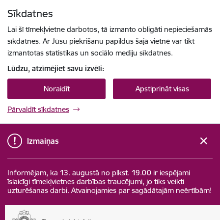
Pāriet uz lapas saturu
Sīkdatnes
Spied
lai meklētu
Enter
Lai šī tīmekļvietne darbotos, tā izmanto obligāti nepieciešamās
sīkdatnes. Ar Jūsu piekrišanu papildus šajā vietnē var tikt
izmantotas statistikas un sociālo mediju sīkdatnes.
Lūdzu, atzīmējiet savu izvēli:
Noraidīt
Apstiprināt visas
Pārvaldīt sīkdatnes
Izmaiņas
Informējam, ka 13. augustā no plkst. 19.00 ir iespējami
īslaicīgi tīmekļvietnes darbības traucējumi, jo tiks veikti
uzturēšanas darbi. Atvainojamies par sagādātajām neērtībām!