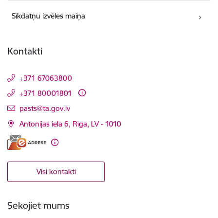
Sīkdatņu izvēles maiņa
Kontakti
+371 67063800
+371 80001801
E-pasts:
pasts@ta.gov.lv
Antonijas iela 6, Rīga, LV - 1010
Visi kontakti
Sekojiet mums