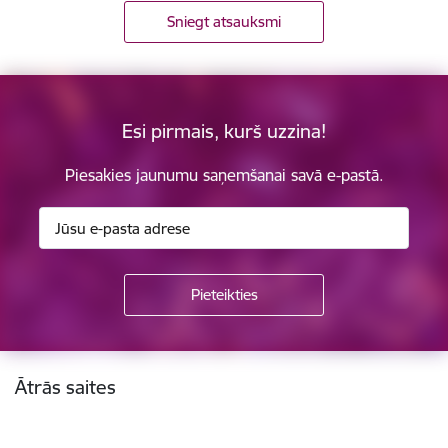
Sniegt atsauksmi
Esi pirmais, kurš uzzina!
Piesakies jaunumu saņemšanai savā e-pastā.
Kājene
Ātrās saites