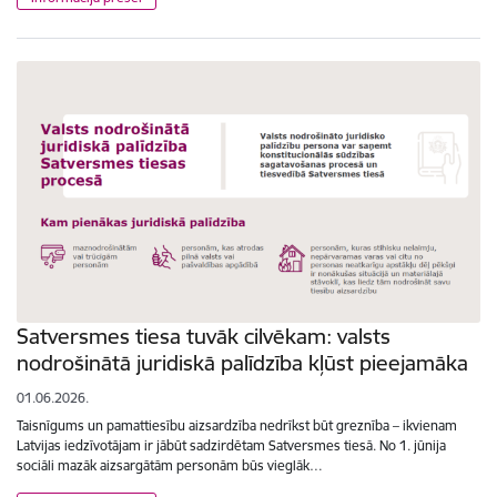
Satversmes tiesa tuvāk cilvēkam: valsts
nodrošinātā juridiskā palīdzība kļūst pieejamāka
01.06.2026.
Taisnīgums un pamattiesību aizsardzība nedrīkst būt greznība – ikvienam
Latvijas iedzīvotājam ir jābūt sadzirdētam Satversmes tiesā. No 1. jūnija
sociāli mazāk aizsargātām personām būs vieglāk…