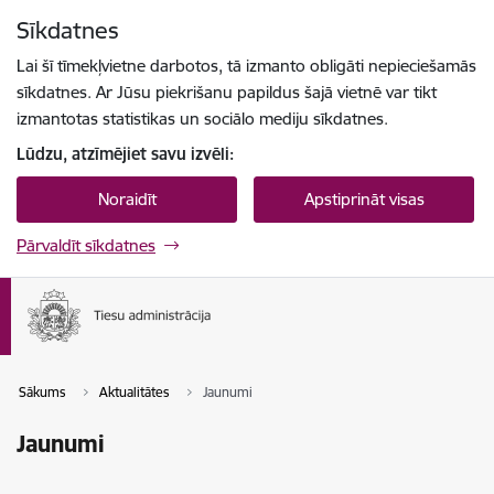
Pāriet uz lapas saturu
Sīkdatnes
Spied
lai meklētu
Enter
Lai šī tīmekļvietne darbotos, tā izmanto obligāti nepieciešamās
sīkdatnes. Ar Jūsu piekrišanu papildus šajā vietnē var tikt
izmantotas statistikas un sociālo mediju sīkdatnes.
Lūdzu, atzīmējiet savu izvēli:
Noraidīt
Apstiprināt visas
Pārvaldīt sīkdatnes
Sākums
Aktualitātes
Jaunumi
Jaunumi