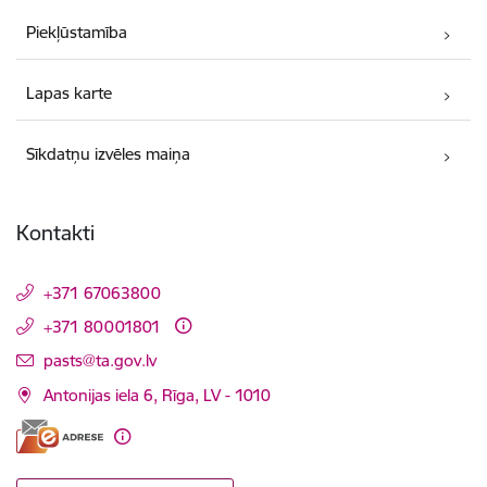
Piekļūstamība
Lapas karte
Sīkdatņu izvēles maiņa
Kontakti
+371 67063800
+371 80001801
E-pasts:
pasts@ta.gov.lv
Antonijas iela 6, Rīga, LV - 1010