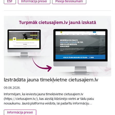
ESF
Informācija presei
Pieeja tiesiskumam
Izstrādāta jauna tīmekļvietne cietusajiem.lv
09.06.2026.
Informējam, ka ieviesta jauna tīmekļvietne cietusajiem.lv
(https://cietusajiem.lv/), kas aizstāj līdzšinējo vietni ar tādu pašu
nosaukumu. Jaunā platforma veidota, lai padarītu informāciju…
Informācija presei