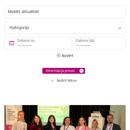
Meklēt aktualitāti
Kategorija
Datums no
Datums līdz
Aizvērt
Informācija presei
Notīrīt filtrus