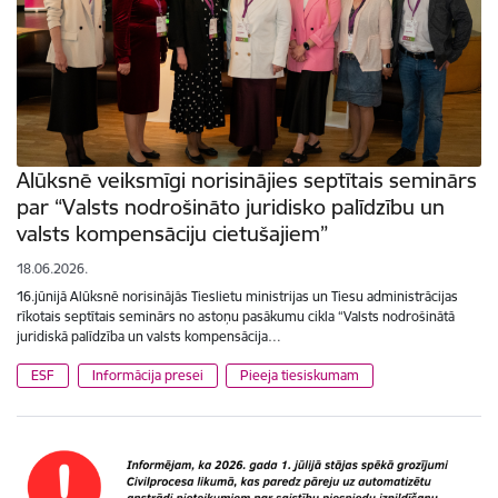
Alūksnē veiksmīgi norisinājies septītais seminārs
par “Valsts nodrošināto juridisko palīdzību un
valsts kompensāciju cietušajiem”
18.06.2026.
16.jūnijā Alūksnē norisinājās Tieslietu ministrijas un Tiesu administrācijas
rīkotais septītais seminārs no astoņu pasākumu cikla “Valsts nodrošinātā
juridiskā palīdzība un valsts kompensācija…
ESF
Informācija presei
Pieeja tiesiskumam