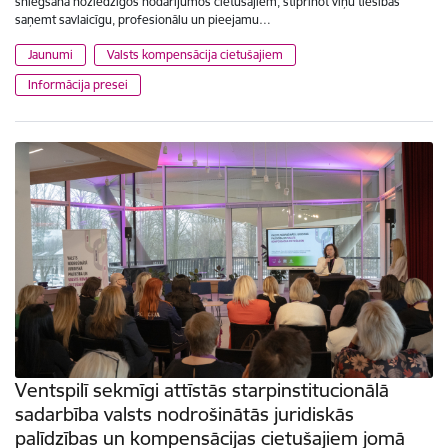
sniegšana noziedzīgos nodarījumos cietušajiem, stiprinot viņu tiesības
saņemt savlaicīgu, profesionālu un pieejamu…
Jaunumi
Valsts kompensācija cietušajiem
Informācija presei
Ventspilī sekmīgi attīstās starpinstitucionālā
sadarbība valsts nodrošinātās juridiskās
palīdzības un kompensācijas cietušajiem jomā