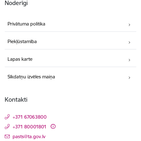
Noderīgi
Privātuma politika
Piekļūstamība
Lapas karte
Sīkdatņu izvēles maiņa
Kontakti
+371 67063800
+371 80001801
E-pasts:
pasts@ta.gov.lv