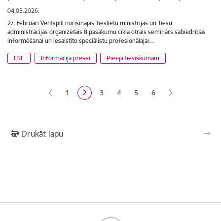
04.03.2026.
27. februārī Ventspilī norisinājās Tieslietu ministrijas un Tiesu
administrācijas organizētais 8 pasākumu cikla otrais seminārs sabiedrības
informēšanai un iesaistīto speciālistu profesionālajai…
ESF
Informācija presei
Pieeja tiesiskumam
Lapošana
1
2
3
4
5
6
Lapa
Pašreizējā lapa
Lapa
Lapa
Lapa
Drukāt lapu