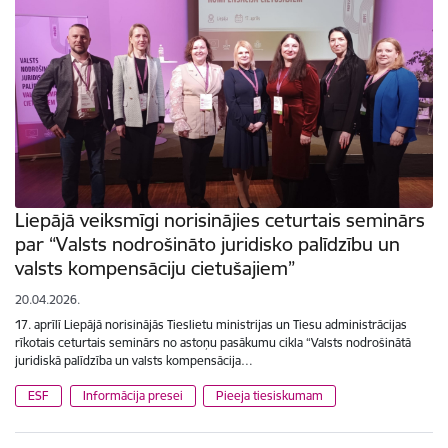
Liepājā veiksmīgi norisinājies ceturtais seminārs
par “Valsts nodrošināto juridisko palīdzību un
valsts kompensāciju cietušajiem”
20.04.2026.
17. aprīlī Liepājā norisinājās Tieslietu ministrijas un Tiesu administrācijas
rīkotais ceturtais seminārs no astoņu pasākumu cikla “Valsts nodrošinātā
juridiskā palīdzība un valsts kompensācija…
ESF
Informācija presei
Pieeja tiesiskumam