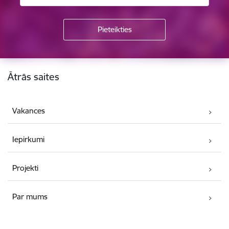
Kājene
Ātrās saites
Vakances
Iepirkumi
Projekti
Par mums