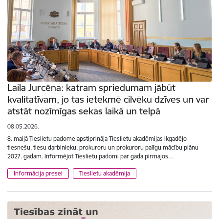
Laila Jurcēna: katram spriedumam jābūt
kvalitatīvam, jo tas ietekmē cilvēku dzīves un var
atstāt nozīmīgas sekas laikā un telpā
08.05.2026.
8. maijā Tieslietu padome apstiprināja Tieslietu akadēmijas ikgadējo
tiesnešu, tiesu darbinieku, prokuroru un prokuroru palīgu mācību plānu
2027. gadam. Informējot Tieslietu padomi par gada pirmajos…
Informācija presei
Tieslietu akadēmija