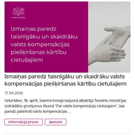
Izmaiņas paredz taisnīgāku un skaidrāku valsts
kompensācijas piešķiršanas kārtību cietušajiem
17.04.2026.
Ceturtdien, 16. aprīlī, Saeima trešajā lasījumā atbalstīja Tieslietu ministrijas
izstrādātos grozījumus likumā “Par valsts kompensāciju cietušajiem”, kas
paredz palielināt valsts kompensācijas…
Informācija presei
Jaunumi