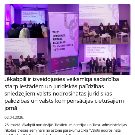
Jēkabpilī ir izveidojusies veiksmīga sadarbība
starp iestādēm un juridiskās palīdzības
sniedzējiem valsts nodrošinātās juridiskās
palīdzības un valsts kompensācijas cietušajiem
jomā
02.04.2026.
26. martā Jēkabpilī norisinājās Tieslietu ministrijas un Tiesu administrācijas
rīkotais trešais seminārs no astoņu pasākumu cikla “Valsts nodrošinātā