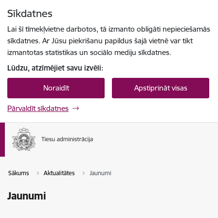
Pāriet uz lapas saturu
Sīkdatnes
Spied
lai meklētu
Enter
Lai šī tīmekļvietne darbotos, tā izmanto obligāti nepieciešamās
sīkdatnes. Ar Jūsu piekrišanu papildus šajā vietnē var tikt
izmantotas statistikas un sociālo mediju sīkdatnes.
Lūdzu, atzīmējiet savu izvēli:
Noraidīt
Apstiprināt visas
Pārvaldīt sīkdatnes
Sākums
Aktualitātes
Jaunumi
Jaunumi