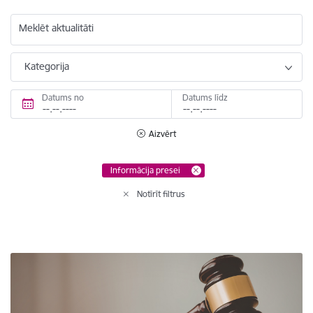
Meklēt aktualitāti
Kategorija
Datums no
Datums līdz
Aizvērt
Informācija presei
Notīrīt filtrus