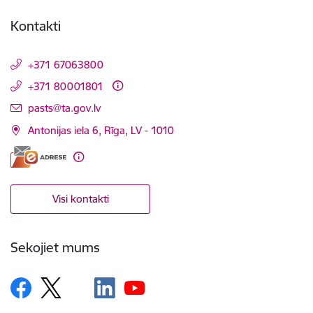
Kontakti
+371 67063800
+371 80001801
E-pasts:
pasts@ta.gov.lv
Antonijas iela 6, Rīga, LV - 1010
Visi kontakti
Sekojiet mums