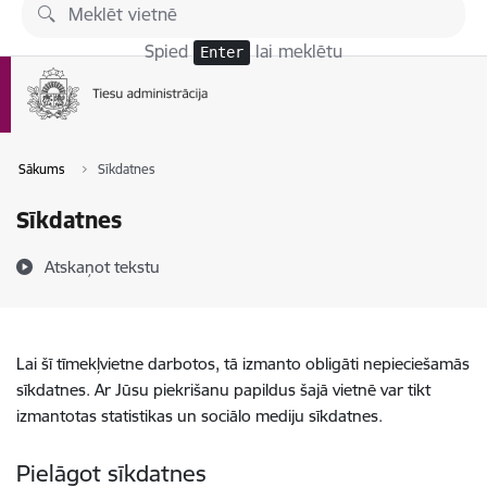
Pāriet uz lapas saturu
Spied
lai meklētu
Enter
Sākums
Sīkdatnes
Sīkdatnes
Atskaņot tekstu
Lai šī tīmekļvietne darbotos, tā izmanto obligāti nepieciešamās
sīkdatnes. Ar Jūsu piekrišanu papildus šajā vietnē var tikt
izmantotas statistikas un sociālo mediju sīkdatnes.
Pielāgot sīkdatnes