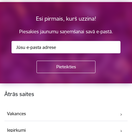
Esi pirmais, kurš uzzina!
Piesakies jaunumu saņemšanai savā e-pastā.
Kājene
Ātrās saites
Vakances
Iepirkumi