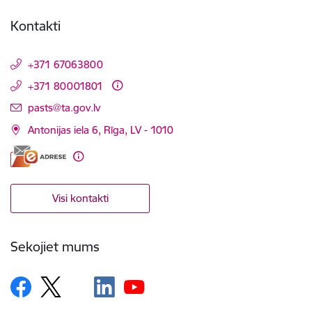
Kontakti
+371 67063800
+371 80001801
E-pasts:
pasts@ta.gov.lv
Antonijas iela 6, Rīga, LV - 1010
Visi kontakti
Sekojiet mums