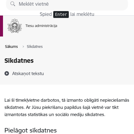
Pāriet uz lapas saturu
Spied
lai meklētu
Enter
Sākums
Sīkdatnes
Sīkdatnes
Atskaņot tekstu
Lai šī tīmekļvietne darbotos, tā izmanto obligāti nepieciešamās
sīkdatnes. Ar Jūsu piekrišanu papildus šajā vietnē var tikt
izmantotas statistikas un sociālo mediju sīkdatnes.
Pielāgot sīkdatnes