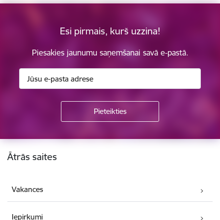
Esi pirmais, kurš uzzina!
Piesakies jaunumu saņemšanai savā e-pastā.
Kājene
Ātrās saites
Vakances
Iepirkumi