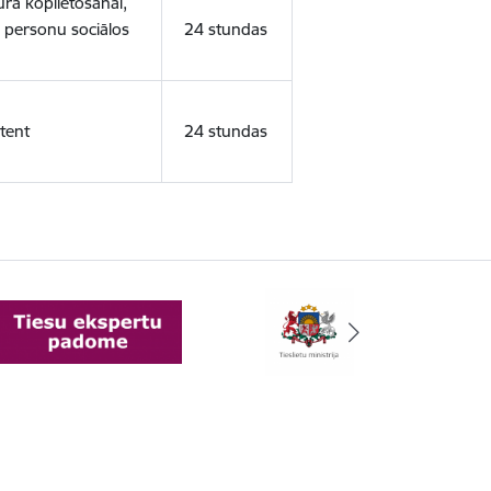
ura koplietošanai,
o personu sociālos
24 stundas
tent
24 stundas