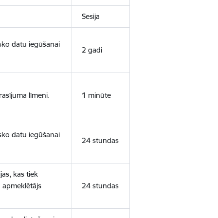
Sesija
isko datu iegūšanai
2 gadi
rasījuma līmeni.
1 minūte
isko datu iegūšanai
24 stundas
as, kas tiek
ā apmeklētājs
24 stundas