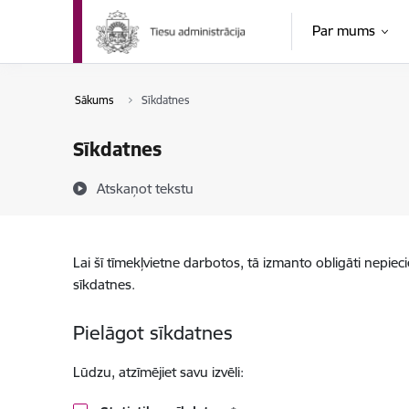
Pāriet uz lapas saturu
Par mums
Sākums
Sīkdatnes
Sīkdatnes
Atskaņot tekstu
Lai šī tīmekļvietne darbotos, tā izmanto obligāti nepiec
sīkdatnes.
Pielāgot sīkdatnes
Lūdzu, atzīmējiet savu izvēli: