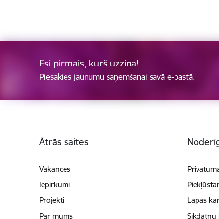
Esi pirmais, kurš uzzina!
Piesakies jaunumu saņemšanai savā e-pastā.
Kājene
Ātrās saites
Noderīg
Vakances
Privātuma
Iepirkumi
Piekļūsta
Projekti
Lapas kar
Par mums
Sīkdatņu 