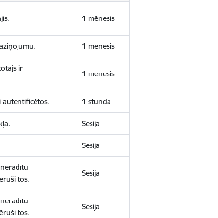
jis.
1 mēnesis
 paziņojumu.
1 mēnesis
otājs ir
1 mēnesis
 autentificētos.
1 stunda
kļa.
Sesija
Sesija
 nerādītu
Sesija
ēruši tos.
 nerādītu
Sesija
ēruši tos.