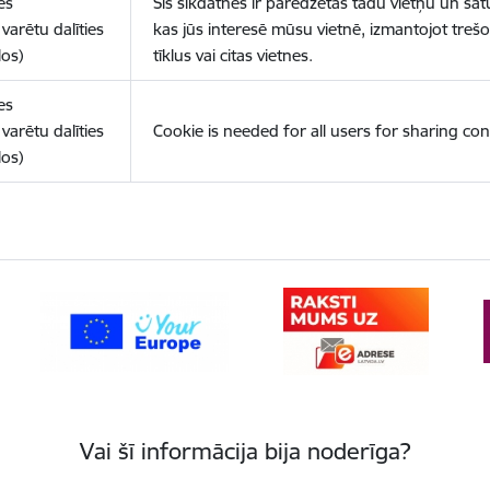
es
Šīs sīkdatnes ir paredzētas tādu vietņu un sat
varētu dalīties
kas jūs interesē mūsu vietnē, izmantojot treš
los)
tīklus vai citas vietnes.
es
varētu dalīties
Cookie is needed for all users for sharing con
los)
Vai šī informācija bija noderīga?