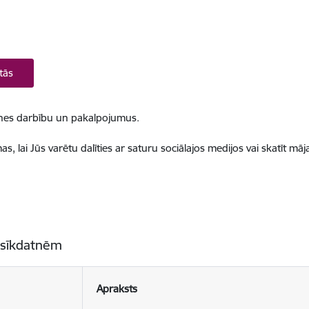
tās
ietnes darbību un pakalpojumus.
, lai Jūs varētu dalīties ar saturu sociālajos medijos vai skatīt mā
 sīkdatnēm
Apraksts