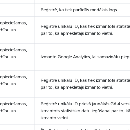
Reģistrē, ka tiek parādīts modālais logs.
nepieciešamas,
Reģistrē unikālu ID, kas tiek izmantots statist
arbību un
par to, kā apmeklētājs izmanto vietni.
nepieciešamas,
arbību un
Izmanto Google Analytics, lai samazinātu piep
nepieciešamas,
Reģistrē unikālu ID, kas tiek izmantots statist
arbību un
par to, kā apmeklētājs izmanto vietni.
nepieciešamas,
Reģistrē unikālu ID priekš jaunākās GA 4 versij
arbību un
izmantots statistisko datu iegūšanai par to, k
izmanto vietni.