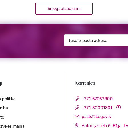
Sniegt atsauksmi
i
Kontakti
 politika
+371 67063800
+371 80001801
mība
E-pasts:
pasts@ta.gov.lv
te
Antonijas iela 6, Rīga, L
izvēles maiņa