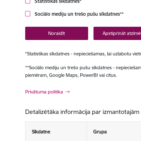
Statistikas sīkdatnes
*
Sociālo mediju un trešo pušu sīkdatnes
**
Noraidīt
Apstiprināt atzīmē
*
Statistikas sīkdatnes - nepieciešamas, lai uzlabotu v
**
Sociālo mediju un trešo pušu sīkdatnes - nepieciešamas
piemēram, Google Maps, PowerBI vai citus.
Privātuma politika
Detalizētāka informācija par izmantotajām
Sīkdatne
Grupa