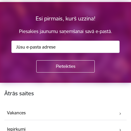
Esi pirmais, kurš uzzina!
Piesakies jaunumu saņemšanai savā e-pastā.
Kājene
Ātrās saites
Vakances
Iepirkumi