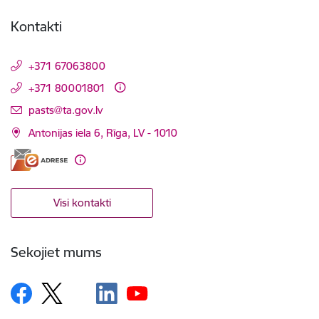
Kontakti
+371 67063800
+371 80001801
E-pasts:
pasts@ta.gov.lv
Antonijas iela 6, Rīga, LV - 1010
Visi kontakti
Sekojiet mums