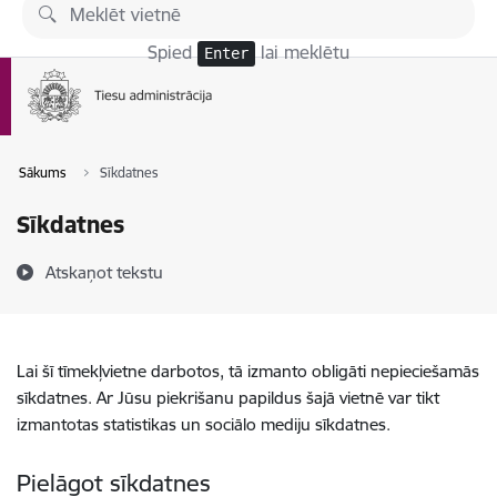
Pāriet uz lapas saturu
Spied
lai meklētu
Enter
Sākums
Sīkdatnes
Sīkdatnes
Atskaņot tekstu
Lai šī tīmekļvietne darbotos, tā izmanto obligāti nepieciešamās
sīkdatnes. Ar Jūsu piekrišanu papildus šajā vietnē var tikt
izmantotas statistikas un sociālo mediju sīkdatnes.
Pielāgot sīkdatnes