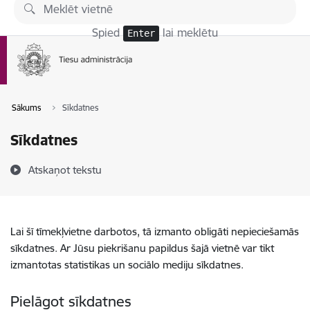
Pāriet uz lapas saturu
Spied
lai meklētu
Enter
Sākums
Sīkdatnes
Sīkdatnes
Atskaņot tekstu
Lai šī tīmekļvietne darbotos, tā izmanto obligāti nepieciešamās
sīkdatnes. Ar Jūsu piekrišanu papildus šajā vietnē var tikt
izmantotas statistikas un sociālo mediju sīkdatnes.
Pielāgot sīkdatnes