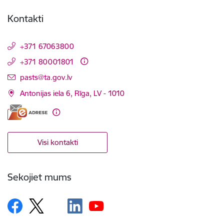
Kontakti
+371 67063800
+371 80001801
E-pasts:
pasts@ta.gov.lv
Antonijas iela 6, Rīga, LV - 1010
Visi kontakti
Sekojiet mums