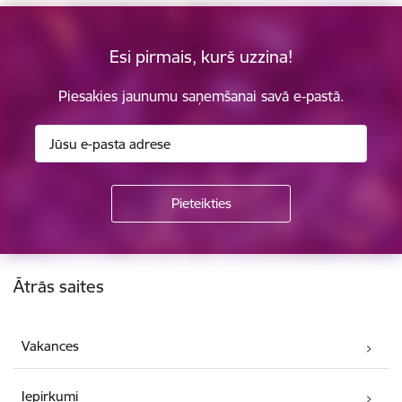
Esi pirmais, kurš uzzina!
Piesakies jaunumu saņemšanai savā e-pastā.
Kājene
Ātrās saites
Vakances
Iepirkumi