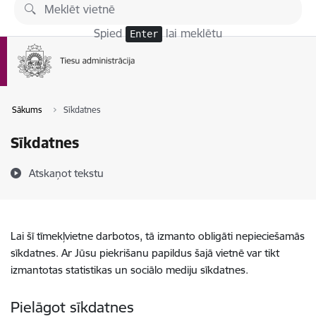
Pāriet uz lapas saturu
Spied
lai meklētu
Enter
Sākums
Sīkdatnes
Sīkdatnes
Atskaņot tekstu
Lai šī tīmekļvietne darbotos, tā izmanto obligāti nepieciešamās
sīkdatnes. Ar Jūsu piekrišanu papildus šajā vietnē var tikt
izmantotas statistikas un sociālo mediju sīkdatnes.
Pielāgot sīkdatnes