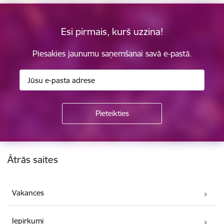
Esi pirmais, kurš uzzina!
Piesakies jaunumu saņemšanai savā e-pastā.
Kājene
Ātrās saites
Vakances
Iepirkumi