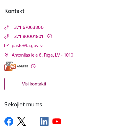
Kontakti
+371 67063800
+371 80001801
E-pasts:
pasts@ta.gov.lv
Antonijas iela 6, Rīga, LV - 1010
Visi kontakti
Sekojiet mums