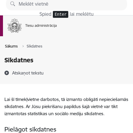
Pāriet uz lapas saturu
Spied
lai meklētu
Enter
Sākums
Sīkdatnes
Sīkdatnes
Atskaņot tekstu
Lai šī tīmekļvietne darbotos, tā izmanto obligāti nepieciešamās
sīkdatnes. Ar Jūsu piekrišanu papildus šajā vietnē var tikt
izmantotas statistikas un sociālo mediju sīkdatnes.
Pielāgot sīkdatnes