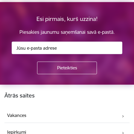
Esi pirmais, kurš uzzina!
Piesakies jaunumu saņemšanai savā e-pastā.
Kājene
Ātrās saites
Vakances
Iepirkumi