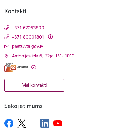
Kontakti
+371 67063800
+371 80001801
E-pasts:
pasts@ta.gov.lv
Antonijas iela 6, Rīga, LV - 1010
Visi kontakti
Sekojiet mums