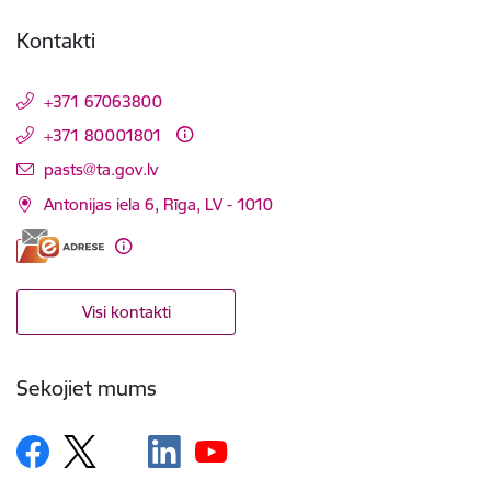
Kontakti
+371 67063800
+371 80001801
E-pasts:
pasts@ta.gov.lv
Antonijas iela 6, Rīga, LV - 1010
Visi kontakti
Sekojiet mums