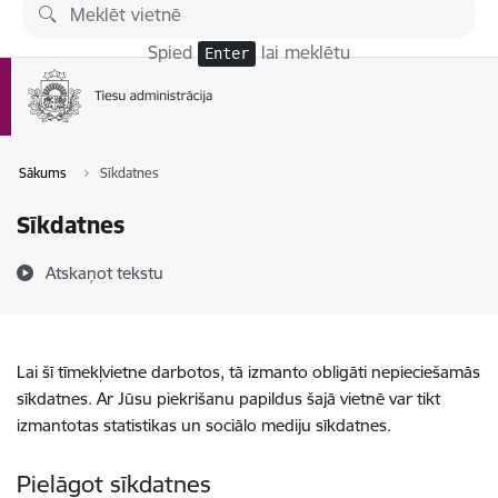
Pāriet uz lapas saturu
Spied
lai meklētu
Enter
Sākums
Sīkdatnes
Sīkdatnes
Atskaņot tekstu
Lai šī tīmekļvietne darbotos, tā izmanto obligāti nepieciešamās
sīkdatnes. Ar Jūsu piekrišanu papildus šajā vietnē var tikt
izmantotas statistikas un sociālo mediju sīkdatnes.
Pielāgot sīkdatnes