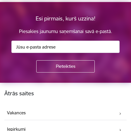
Esi pirmais, kurš uzzina!
Piesakies jaunumu saņemšanai savā e-pastā.
Kājene
Ātrās saites
Vakances
Iepirkumi