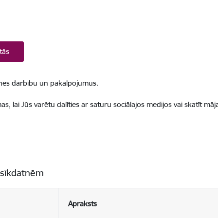
tās
ietnes darbību un pakalpojumus.
, lai Jūs varētu dalīties ar saturu sociālajos medijos vai skatīt mā
 sīkdatnēm
Apraksts