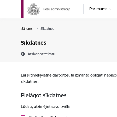
Pāriet uz lapas saturu
Par mums
Sākums
Sīkdatnes
Sīkdatnes
Atskaņot tekstu
Lai šī tīmekļvietne darbotos, tā izmanto obligāti nepiec
sīkdatnes.
Pielāgot sīkdatnes
Lūdzu, atzīmējiet savu izvēli: