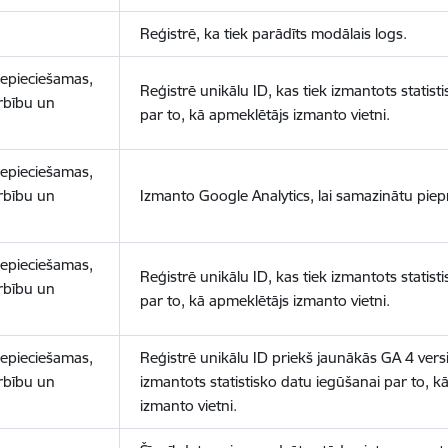
Reģistrē, ka tiek parādīts modālais logs.
nepieciešamas,
Reģistrē unikālu ID, kas tiek izmantots statist
arbību un
par to, kā apmeklētājs izmanto vietni.
nepieciešamas,
arbību un
Izmanto Google Analytics, lai samazinātu piep
nepieciešamas,
Reģistrē unikālu ID, kas tiek izmantots statist
arbību un
par to, kā apmeklētājs izmanto vietni.
nepieciešamas,
Reģistrē unikālu ID priekš jaunākās GA 4 versij
arbību un
izmantots statistisko datu iegūšanai par to, k
izmanto vietni.