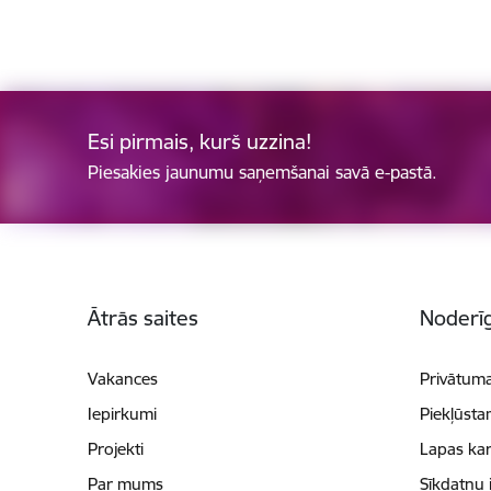
Esi pirmais, kurš uzzina!
Piesakies jaunumu saņemšanai savā e-pastā.
Kājene
Ātrās saites
Noderīg
Vakances
Privātuma
Iepirkumi
Piekļūsta
Projekti
Lapas kar
Par mums
Sīkdatņu 