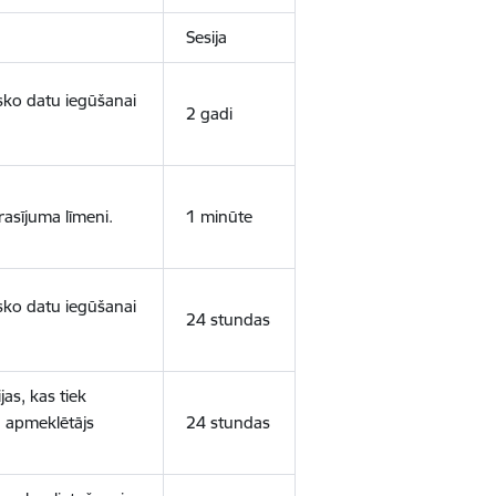
Sesija
isko datu iegūšanai
2 gadi
rasījuma līmeni.
1 minūte
isko datu iegūšanai
24 stundas
as, kas tiek
ā apmeklētājs
24 stundas