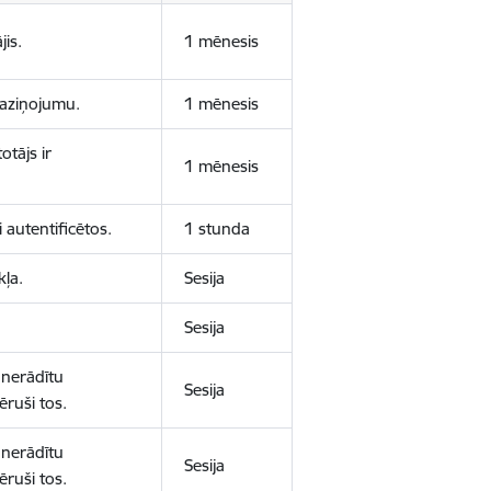
jis.
1 mēnesis
 paziņojumu.
1 mēnesis
otājs ir
1 mēnesis
 autentificētos.
1 stunda
kļa.
Sesija
Sesija
 nerādītu
Sesija
ēruši tos.
 nerādītu
Sesija
ēruši tos.