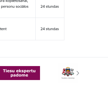
ura koplietošanai,
o personu sociālos
24 stundas
tent
24 stundas