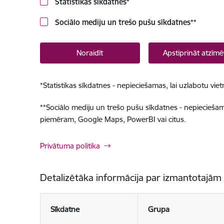
Statistikas sīkdatnes
*
Sociālo mediju un trešo pušu sīkdatnes
**
Noraidīt
Apstiprināt atzīmē
*
Statistikas sīkdatnes - nepieciešamas, lai uzlabotu v
**
Sociālo mediju un trešo pušu sīkdatnes - nepieciešamas
piemēram, Google Maps, PowerBI vai citus.
Privātuma politika
Detalizētāka informācija par izmantotajām
Sīkdatne
Grupa