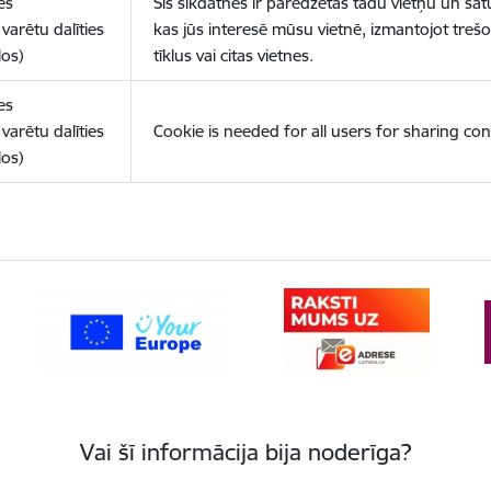
es
Šīs sīkdatnes ir paredzētas tādu vietņu un sat
varētu dalīties
kas jūs interesē mūsu vietnē, izmantojot treš
los)
tīklus vai citas vietnes.
es
varētu dalīties
Cookie is needed for all users for sharing con
los)
Vai šī informācija bija noderīga?