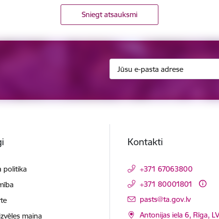
Sniegt atsauksmi
i
Kontakti
 politika
+371 67063800
+371 80001801
mība
E-pasts:
pasts@ta.gov.lv
te
Antonijas iela 6, Rīga, L
izvēles maiņa