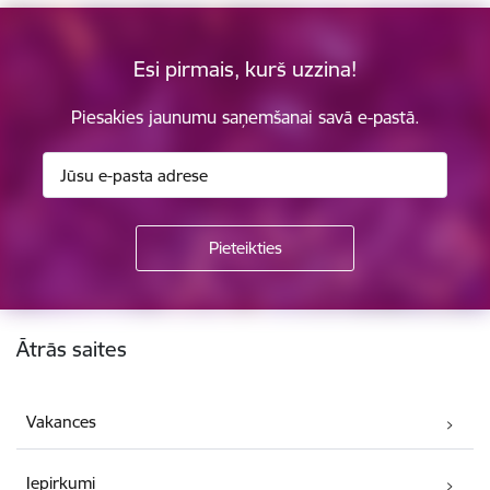
Esi pirmais, kurš uzzina!
Piesakies jaunumu saņemšanai savā e-pastā.
Kājene
Ātrās saites
Vakances
Iepirkumi