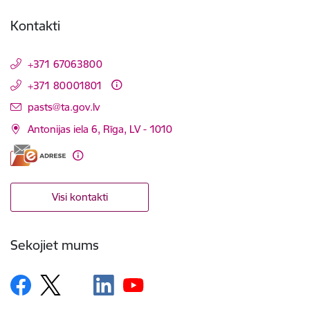
Kontakti
+371 67063800
+371 80001801
E-pasts:
pasts@ta.gov.lv
Antonijas iela 6, Rīga, LV - 1010
Visi kontakti
Sekojiet mums