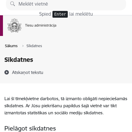
Pāriet uz lapas saturu
Spied
lai meklētu
Enter
Sākums
Sīkdatnes
Sīkdatnes
Atskaņot tekstu
Lai šī tīmekļvietne darbotos, tā izmanto obligāti nepieciešamās
sīkdatnes. Ar Jūsu piekrišanu papildus šajā vietnē var tikt
izmantotas statistikas un sociālo mediju sīkdatnes.
Pielāgot sīkdatnes