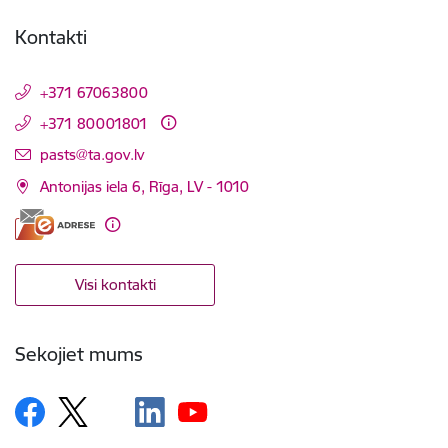
Kontakti
+371 67063800
+371 80001801
E-pasts:
pasts@ta.gov.lv
Antonijas iela 6, Rīga, LV - 1010
Visi kontakti
Sekojiet mums