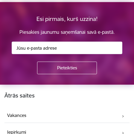
Esi pirmais, kurš uzzina!
Piesakies jaunumu saņemšanai savā e-pastā.
Kājene
Ātrās saites
Vakances
Iepirkumi