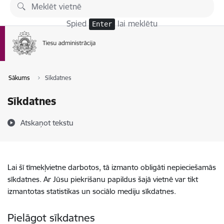
Pāriet uz lapas saturu
Spied
lai meklētu
Enter
Sākums
Sīkdatnes
Sīkdatnes
Atskaņot tekstu
Lai šī tīmekļvietne darbotos, tā izmanto obligāti nepieciešamās
sīkdatnes. Ar Jūsu piekrišanu papildus šajā vietnē var tikt
izmantotas statistikas un sociālo mediju sīkdatnes.
Pielāgot sīkdatnes