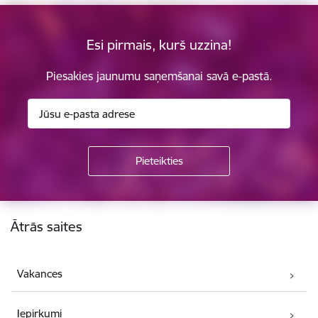
Esi pirmais, kurš uzzina!
Piesakies jaunumu saņemšanai savā e-pastā.
Kājene
Ātrās saites
Vakances
Iepirkumi