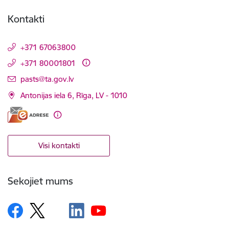
Kontakti
+371 67063800
+371 80001801
E-pasts:
pasts@ta.gov.lv
Antonijas iela 6, Rīga, LV - 1010
Visi kontakti
Sekojiet mums