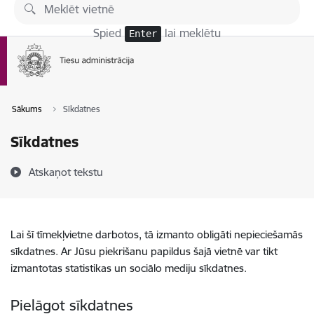
Pāriet uz lapas saturu
Spied
lai meklētu
Enter
Sākums
Sīkdatnes
Sīkdatnes
Atskaņot tekstu
Lai šī tīmekļvietne darbotos, tā izmanto obligāti nepieciešamās
sīkdatnes. Ar Jūsu piekrišanu papildus šajā vietnē var tikt
izmantotas statistikas un sociālo mediju sīkdatnes.
Pielāgot sīkdatnes