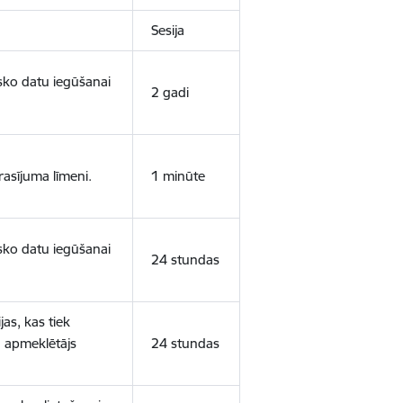
Sesija
isko datu iegūšanai
2 gadi
rasījuma līmeni.
1 minūte
isko datu iegūšanai
24 stundas
as, kas tiek
ā apmeklētājs
24 stundas