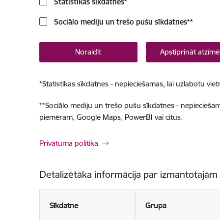
Statistikas sīkdatnes
*
Sociālo mediju un trešo pušu sīkdatnes
**
Noraidīt
Apstiprināt atzīmē
*
Statistikas sīkdatnes - nepieciešamas, lai uzlabotu v
**
Sociālo mediju un trešo pušu sīkdatnes - nepieciešamas
piemēram, Google Maps, PowerBI vai citus.
Privātuma politika
Detalizētāka informācija par izmantotajām
Sīkdatne
Grupa