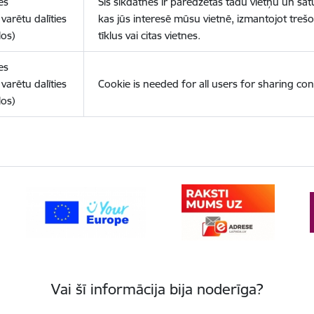
es
Šīs sīkdatnes ir paredzētas tādu vietņu un sat
varētu dalīties
kas jūs interesē mūsu vietnē, izmantojot treš
los)
tīklus vai citas vietnes.
es
varētu dalīties
Cookie is needed for all users for sharing con
los)
Vai šī informācija bija noderīga?