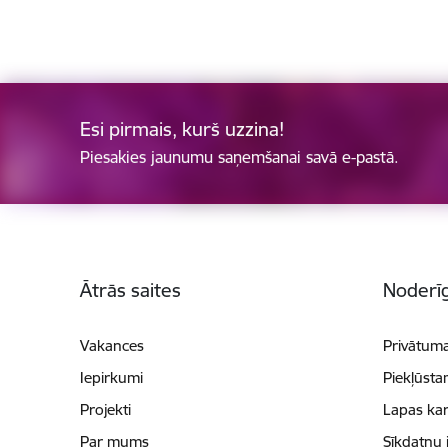
Esi pirmais, kurš uzzina!
Piesakies jaunumu saņemšanai savā e-pastā.
Kājene
Ātrās saites
Noderīg
Vakances
Privātuma
Iepirkumi
Piekļūsta
Projekti
Lapas kar
Par mums
Sīkdatņu 