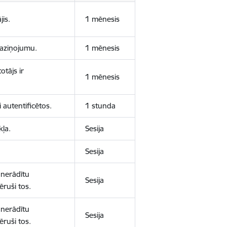
jis.
1 mēnesis
 paziņojumu.
1 mēnesis
otājs ir
1 mēnesis
 autentificētos.
1 stunda
kļa.
Sesija
Sesija
 nerādītu
Sesija
ēruši tos.
 nerādītu
Sesija
ēruši tos.