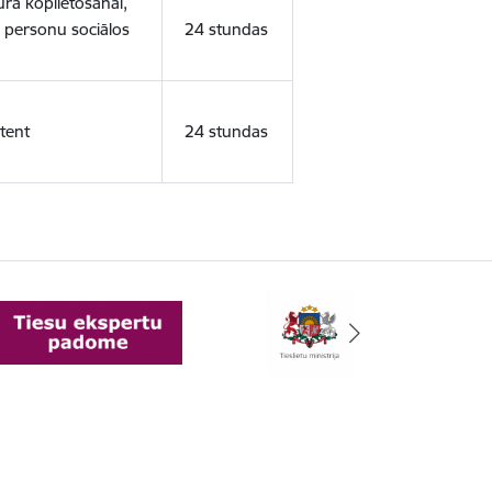
ura koplietošanai,
o personu sociālos
24 stundas
tent
24 stundas