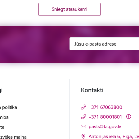
Sniegt atsauksmi
i
Kontakti
 politika
+371 67063800
+371 80001801
mība
E-pasts:
pasts@ta.gov.lv
te
Antonijas iela 6, Rīga, L
izvēles maiņa