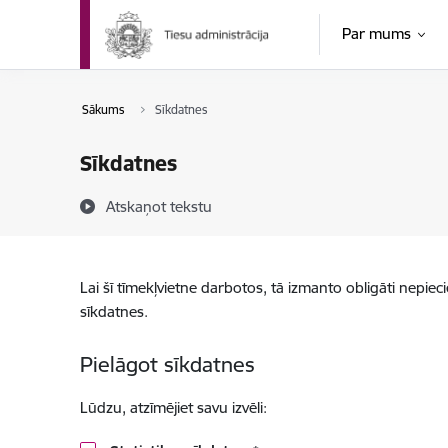
Pāriet uz lapas saturu
Par mums
Sākums
Sīkdatnes
Sīkdatnes
Atskaņot tekstu
Lai šī tīmekļvietne darbotos, tā izmanto obligāti nepiec
sīkdatnes.
Pielāgot sīkdatnes
Lūdzu, atzīmējiet savu izvēli: