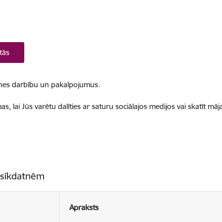
tās
ietnes darbību un pakalpojumus.
, lai Jūs varētu dalīties ar saturu sociālajos medijos vai skatīt mā
 sīkdatnēm
Apraksts