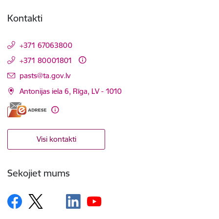
Kontakti
+371 67063800
+371 80001801
E-pasts:
pasts@ta.gov.lv
Antonijas iela 6, Rīga, LV - 1010
Visi kontakti
Sekojiet mums