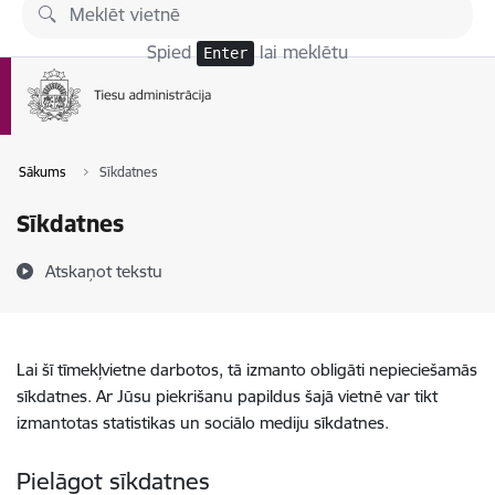
Pāriet uz lapas saturu
Spied
lai meklētu
Enter
Sākums
Sīkdatnes
Sīkdatnes
Atskaņot tekstu
Lai šī tīmekļvietne darbotos, tā izmanto obligāti nepieciešamās
sīkdatnes. Ar Jūsu piekrišanu papildus šajā vietnē var tikt
izmantotas statistikas un sociālo mediju sīkdatnes.
Pielāgot sīkdatnes