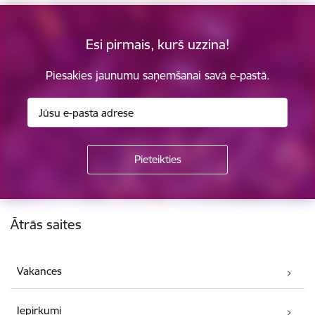
Esi pirmais, kurš uzzina!
Piesakies jaunumu saņemšanai savā e-pastā.
Kājene
Ātrās saites
Vakances
Iepirkumi