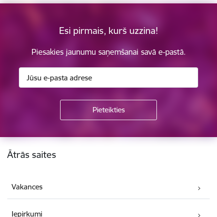
Esi pirmais, kurš uzzina!
Piesakies jaunumu saņemšanai savā e-pastā.
Kājene
Ātrās saites
Vakances
Iepirkumi