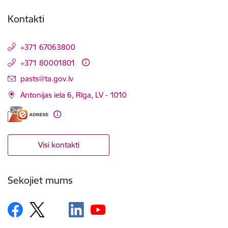
Kontakti
+371 67063800
+371 80001801
E-pasts:
pasts@ta.gov.lv
Antonijas iela 6, Rīga, LV - 1010
Visi kontakti
Sekojiet mums