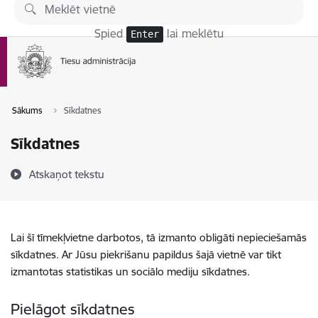
Pāriet uz lapas saturu
Spied
lai meklētu
Enter
Sākums
Sīkdatnes
Sīkdatnes
Atskaņot tekstu
Lai šī tīmekļvietne darbotos, tā izmanto obligāti nepieciešamās
sīkdatnes. Ar Jūsu piekrišanu papildus šajā vietnē var tikt
izmantotas statistikas un sociālo mediju sīkdatnes.
Pielāgot sīkdatnes