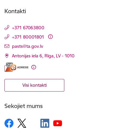
Kontakti
+371 67063800
+371 80001801
E-pasts:
pasts@ta.gov.lv
Antonijas iela 6, Rīga, LV - 1010
Visi kontakti
Sekojiet mums