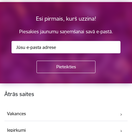
Esi pirmais, kurš uzzina!
Piesakies jaunumu saņemšanai savā e-pastā.
Kājene
Ātrās saites
Vakances
Iepirkumi