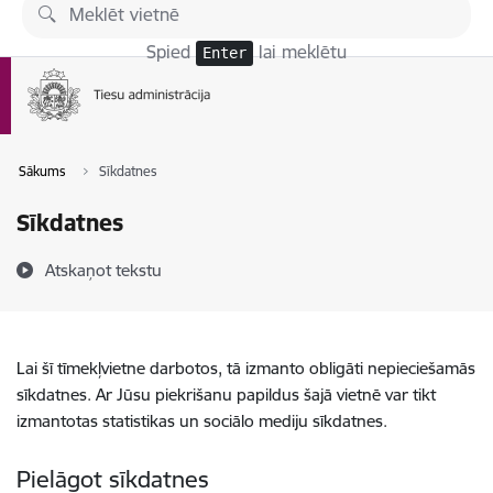
Pāriet uz lapas saturu
Spied
lai meklētu
Enter
Sākums
Sīkdatnes
Sīkdatnes
Atskaņot tekstu
Lai šī tīmekļvietne darbotos, tā izmanto obligāti nepieciešamās
sīkdatnes. Ar Jūsu piekrišanu papildus šajā vietnē var tikt
izmantotas statistikas un sociālo mediju sīkdatnes.
Pielāgot sīkdatnes