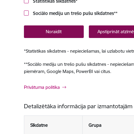
Statistikas sīkdatnes
*
Sociālo mediju un trešo pušu sīkdatnes
**
Noraidīt
Apstiprināt atzīmē
*
Statistikas sīkdatnes - nepieciešamas, lai uzlabotu v
**
Sociālo mediju un trešo pušu sīkdatnes - nepieciešamas
piemēram, Google Maps, PowerBI vai citus.
Privātuma politika
Detalizētāka informācija par izmantotajām
Sīkdatne
Grupa