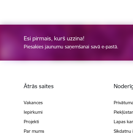
Esi pirmais, kurš uzzina!
Piesakies jaunumu saņemšanai savā e-pastā.
Kājene
Ātrās saites
Noderīg
Vakances
Privātuma
Iepirkumi
Piekļūsta
Projekti
Lapas kar
Par mums
Sīkdatņu 