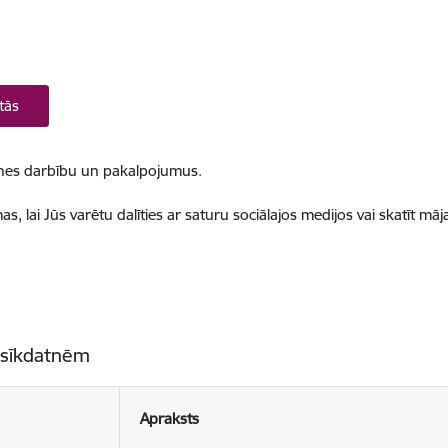
tās
ietnes darbību un pakalpojumus.
, lai Jūs varētu dalīties ar saturu sociālajos medijos vai skatīt mā
 sīkdatnēm
Apraksts