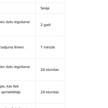
Sesija
isko datu iegūšanai
2 gadi
rasījuma līmeni.
1 minūte
isko datu iegūšanai
24 stundas
as, kas tiek
ā apmeklētājs
24 stundas