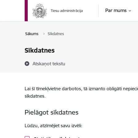
Pāriet uz lapas saturu
Par mums
Sākums
Sīkdatnes
Sīkdatnes
Atskaņot tekstu
Lai šī tīmekļvietne darbotos, tā izmanto obligāti nepiec
sīkdatnes.
Pielāgot sīkdatnes
Lūdzu, atzīmējiet savu izvēli: