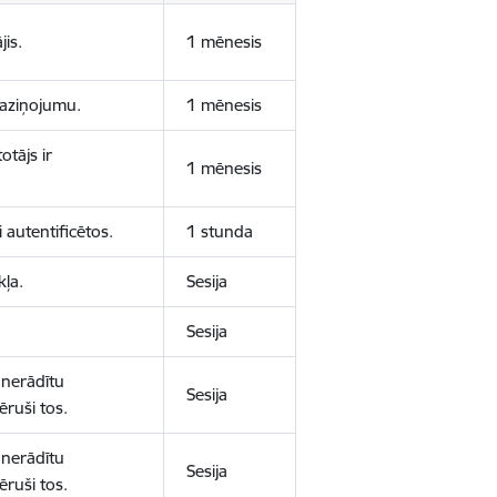
jis.
1 mēnesis
 paziņojumu.
1 mēnesis
otājs ir
1 mēnesis
 autentificētos.
1 stunda
kļa.
Sesija
Sesija
 nerādītu
Sesija
ēruši tos.
 nerādītu
Sesija
ēruši tos.