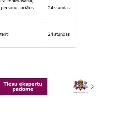
ura koplietošanai,
o personu sociālos
24 stundas
tent
24 stundas