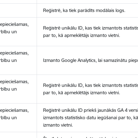
Reģistrē, ka tiek parādīts modālais logs.
nepieciešamas,
Reģistrē unikālu ID, kas tiek izmantots statist
arbību un
par to, kā apmeklētājs izmanto vietni.
nepieciešamas,
arbību un
Izmanto Google Analytics, lai samazinātu piep
nepieciešamas,
Reģistrē unikālu ID, kas tiek izmantots statist
arbību un
par to, kā apmeklētājs izmanto vietni.
nepieciešamas,
Reģistrē unikālu ID priekš jaunākās GA 4 versij
arbību un
izmantots statistisko datu iegūšanai par to, k
izmanto vietni.