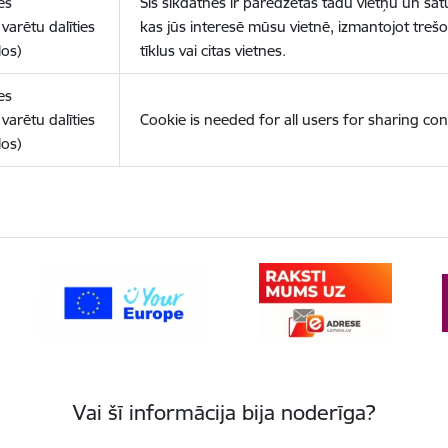
es
Šīs sīkdatnes ir paredzētas tādu vietņu un sat
varētu dalīties
kas jūs interesē mūsu vietnē, izmantojot treš
los)
tīklus vai citas vietnes.
es
varētu dalīties
Cookie is needed for all users for sharing con
los)
Vai šī informācija bija noderīga?