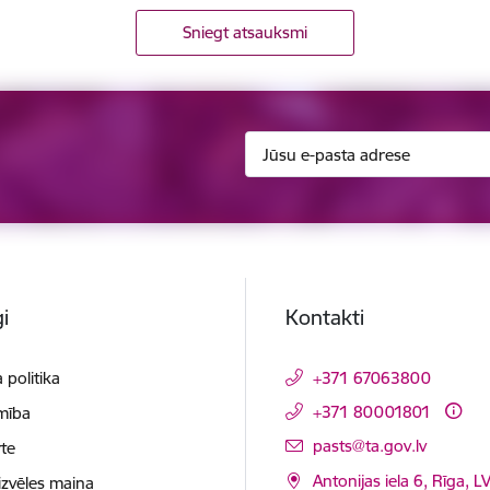
Sniegt atsauksmi
i
Kontakti
 politika
+371 67063800
+371 80001801
mība
E-pasts:
pasts@ta.gov.lv
te
Antonijas iela 6, Rīga, L
izvēles maiņa