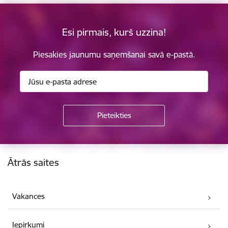
Esi pirmais, kurš uzzina!
Piesakies jaunumu saņemšanai savā e-pastā.
Kājene
Ātrās saites
Vakances
Iepirkumi