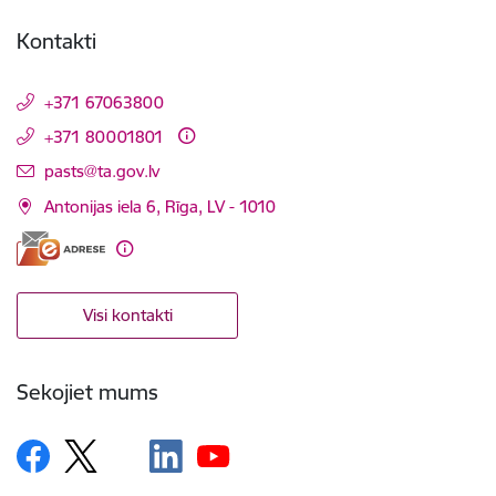
Kontakti
+371 67063800
+371 80001801
E-pasts:
pasts@ta.gov.lv
Antonijas iela 6, Rīga, LV - 1010
Visi kontakti
Sekojiet mums