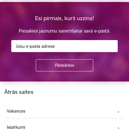
Esi pirmais, kurš uzzina!
Piesakies jaunumu saņemšanai savā e-pastā.
Kājene
Ātrās saites
Vakances
Iepirkumi