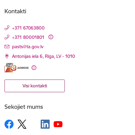
Kontakti
+371 67063800
+371 80001801
E-pasts:
pasts@ta.gov.lv
Antonijas iela 6, Rīga, LV - 1010
Visi kontakti
Sekojiet mums