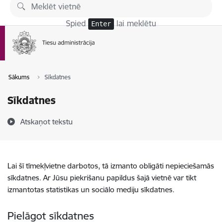
Pāriet uz lapas saturu
Spied
lai meklētu
Enter
Sākums
Sīkdatnes
Sīkdatnes
Atskaņot tekstu
Lai šī tīmekļvietne darbotos, tā izmanto obligāti nepieciešamās
sīkdatnes. Ar Jūsu piekrišanu papildus šajā vietnē var tikt
izmantotas statistikas un sociālo mediju sīkdatnes.
Pielāgot sīkdatnes