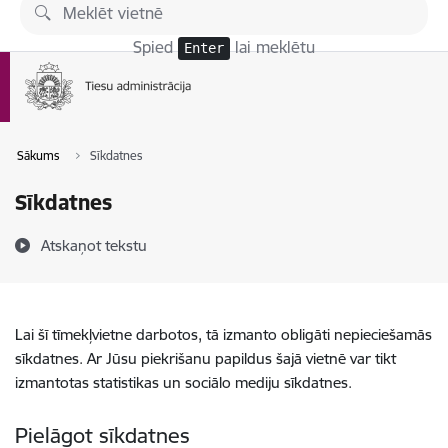
Pāriet uz lapas saturu
Spied
lai meklētu
Enter
Sākums
Sīkdatnes
Sīkdatnes
Atskaņot tekstu
Lai šī tīmekļvietne darbotos, tā izmanto obligāti nepieciešamās
sīkdatnes. Ar Jūsu piekrišanu papildus šajā vietnē var tikt
izmantotas statistikas un sociālo mediju sīkdatnes.
Pielāgot sīkdatnes