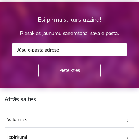
Esi pirmais, kurš uzzina!
Piesakies jaunumu saņemšanai savā e-pastā.
Kājene
Ātrās saites
Vakances
Iepirkumi