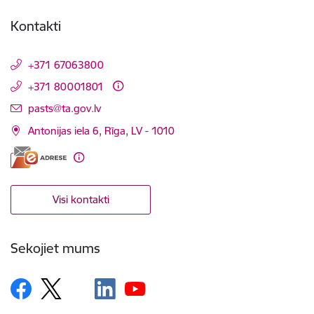
Kontakti
+371 67063800
+371 80001801
E-pasts:
pasts@ta.gov.lv
Antonijas iela 6, Rīga, LV - 1010
Visi kontakti
Sekojiet mums