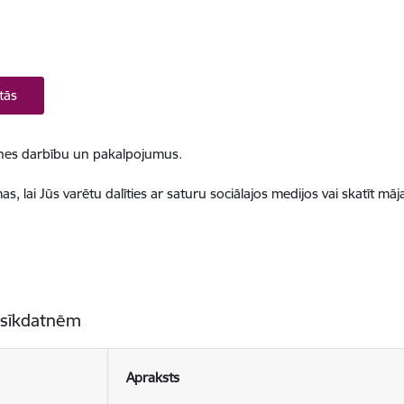
tās
ietnes darbību un pakalpojumus.
, lai Jūs varētu dalīties ar saturu sociālajos medijos vai skatīt mā
 sīkdatnēm
Apraksts