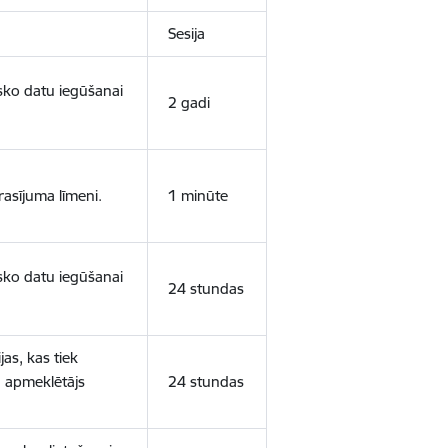
Sesija
isko datu iegūšanai
2 gadi
rasījuma līmeni.
1 minūte
isko datu iegūšanai
24 stundas
as, kas tiek
ā apmeklētājs
24 stundas