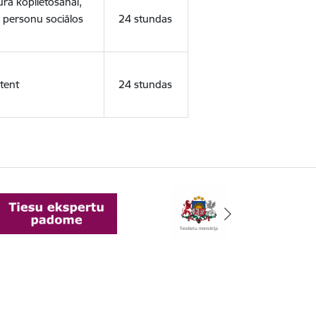
ura koplietošanai,
o personu sociālos
24 stundas
tent
24 stundas