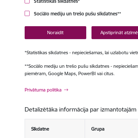
Statistikas sīkdatnes
*
Sociālo mediju un trešo pušu sīkdatnes
**
Noraidīt
Apstiprināt atzīmē
*
Statistikas sīkdatnes - nepieciešamas, lai uzlabotu v
**
Sociālo mediju un trešo pušu sīkdatnes - nepieciešamas
piemēram, Google Maps, PowerBI vai citus.
Privātuma politika
Detalizētāka informācija par izmantotajām
Sīkdatne
Grupa