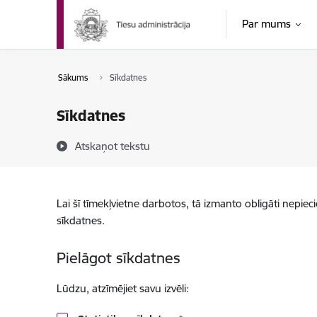
Pāriet uz lapas saturu
Par mums
Sākums
Sīkdatnes
Sīkdatnes
Atskaņot tekstu
Lai šī tīmekļvietne darbotos, tā izmanto obligāti nepiec
sīkdatnes.
Pielāgot sīkdatnes
Lūdzu, atzīmējiet savu izvēli: