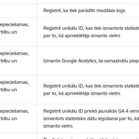
Reģistrē, ka tiek parādīts modālais logs.
nepieciešamas,
Reģistrē unikālu ID, kas tiek izmantots statist
arbību un
par to, kā apmeklētājs izmanto vietni.
nepieciešamas,
arbību un
Izmanto Google Analytics, lai samazinātu piep
nepieciešamas,
Reģistrē unikālu ID, kas tiek izmantots statist
arbību un
par to, kā apmeklētājs izmanto vietni.
nepieciešamas,
Reģistrē unikālu ID priekš jaunākās GA 4 versij
arbību un
izmantots statistisko datu iegūšanai par to, k
izmanto vietni.