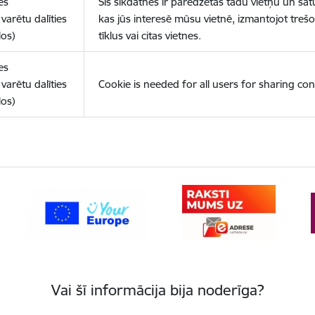
es
Šīs sīkdatnes ir paredzētas tādu vietņu un sat
varētu dalīties
kas jūs interesē mūsu vietnē, izmantojot treš
los)
tīklus vai citas vietnes.
es
varētu dalīties
Cookie is needed for all users for sharing con
los)
Vai šī informācija bija noderīga?