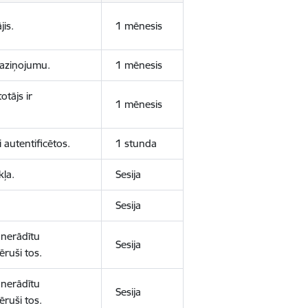
jis.
1 mēnesis
 paziņojumu.
1 mēnesis
otājs ir
1 mēnesis
 autentificētos.
1 stunda
kļa.
Sesija
Sesija
 nerādītu
Sesija
ēruši tos.
 nerādītu
Sesija
ēruši tos.