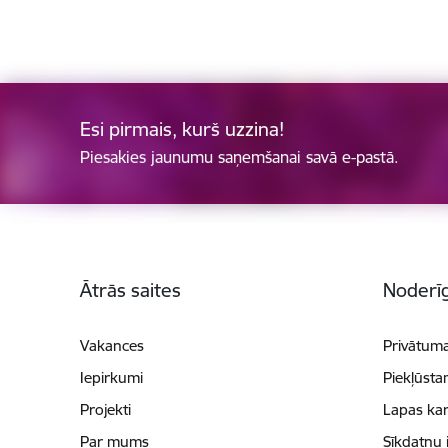
Esi pirmais, kurš uzzina!
Piesakies jaunumu saņemšanai savā e-pastā.
Kājene
Ātrās saites
Noderīg
Vakances
Privātuma
Iepirkumi
Piekļūsta
Projekti
Lapas kar
Par mums
Sīkdatņu 