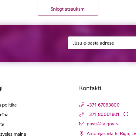
Sniegt atsauksmi
i
Kontakti
 politika
+371 67063800
+371 80001801
mība
E-pasts:
pasts@ta.gov.lv
te
Antonijas iela 6, Rīga, L
izvēles maiņa