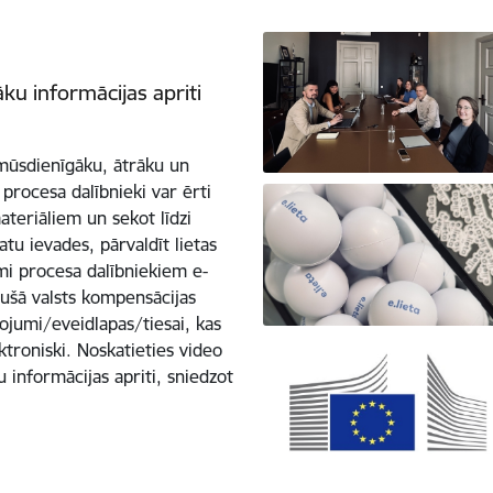
āku informācijas apriti
 mūsdienīgāku, ātrāku un
 procesa dalībnieki var ērti
ateriāliem un sekot līdzi
datu ievades, pārvaldīt lietas
ami procesa dalībniekiem e-
etušā valsts kompensācijas
jumi/eveidlapas/tiesai, kas
ktroniski. Noskatieties video
u informācijas apriti, sniedzot