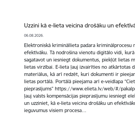
Uzzini kā e-lieta veicina drošāku un efektīv
06.08.2026.
Elektroniskā krimināllieta padara kriminālprocesu
efektīvāku. Tā nodrošina vienotu digitālo vidi, kurā
sagatavot un iesniegt dokumentus, piekļūt lietas m
lietas virzībai. E-lieta ļauj izvairīties no atkārtotas 
materiālus, kā arī redzēt, kuri dokumenti ir pieej
lietas portālā. Portālā pieejama arī e-veidlapa “Ci
pieprasījums” https://www.elieta.lv/web/#/pakalpo
ļauj valsts kompensācijas pieprasījumu iesniegt ele
un uzziniet, kā e-lieta veicina drošāku un efektīvāk
ieguvumus visiem procesa…