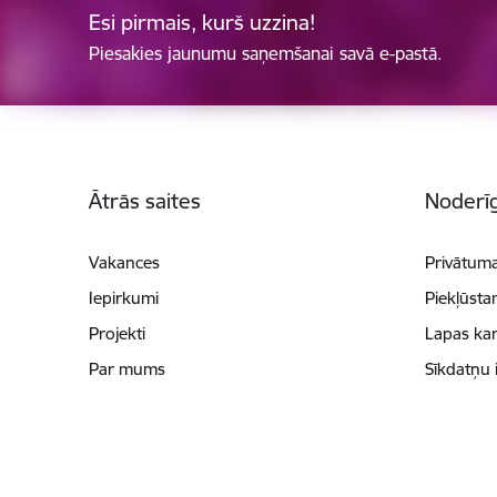
Esi pirmais, kurš uzzina!
Piesakies jaunumu saņemšanai savā e-pastā.
Kājene
Ātrās saites
Noderīg
Vakances
Privātuma
Iepirkumi
Piekļūsta
Projekti
Lapas kar
Par mums
Sīkdatņu 