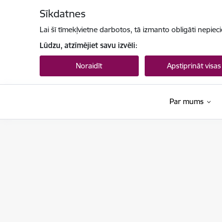
Pāriet uz lapas saturu
Sīkdatnes
Lai šī tīmekļvietne darbotos, tā izmanto obligāti nepiec
Lūdzu, atzīmējiet savu izvēli:
Noraidīt
Apstiprināt visas
Par mums
Tiesu administrācija