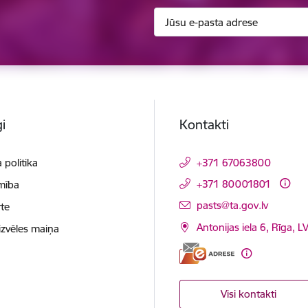
i
Kontakti
 politika
+371 67063800
+371 80001801
mība
E-pasts:
pasts@ta.gov.lv
te
Antonijas iela 6, Rīga, L
izvēles maiņa
Visi kontakti