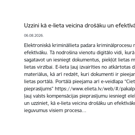
Uzzini kā e-lieta veicina drošāku un efektīv
06.08.2026.
Elektroniskā krimināllieta padara kriminālprocesu
efektīvāku. Tā nodrošina vienotu digitālo vidi, kurā
sagatavot un iesniegt dokumentus, piekļūt lietas m
lietas virzībai. E-lieta ļauj izvairīties no atkārtotas 
materiālus, kā arī redzēt, kuri dokumenti ir pieej
lietas portālā. Portālā pieejama arī e-veidlapa “Ci
pieprasījums” https://www.elieta.lv/web/#/pakalpo
ļauj valsts kompensācijas pieprasījumu iesniegt ele
un uzziniet, kā e-lieta veicina drošāku un efektīvāk
ieguvumus visiem procesa…