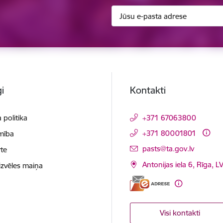
i
Kontakti
 politika
+371 67063800
+371 80001801
mība
E-pasts:
pasts@ta.gov.lv
te
Antonijas iela 6, Rīga, L
izvēles maiņa
Visi kontakti