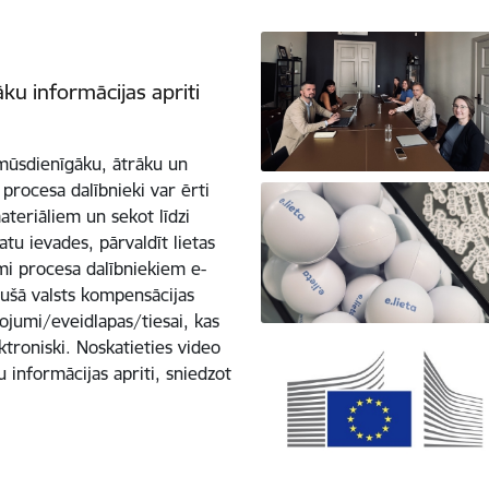
āku informācijas apriti
 mūsdienīgāku, ātrāku un
 procesa dalībnieki var ērti
ateriāliem un sekot līdzi
datu ievades, pārvaldīt lietas
ami procesa dalībniekiem e-
etušā valsts kompensācijas
jumi/eveidlapas/tiesai, kas
ktroniski. Noskatieties video
u informācijas apriti, sniedzot