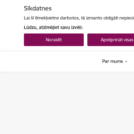
Pāriet uz lapas saturu
Sīkdatnes
Lai šī tīmekļvietne darbotos, tā izmanto obligāti nepiec
Lūdzu, atzīmējiet savu izvēli:
Noraidīt
Apstiprināt visas
Par mums
Tiesu administrācija