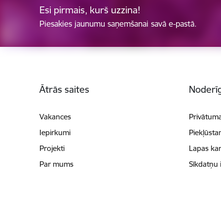
Esi pirmais, kurš uzzina!
Piesakies jaunumu saņemšanai savā e-pastā.
Kājene
Ātrās saites
Noderīg
Vakances
Privātuma
Iepirkumi
Piekļūsta
Projekti
Lapas kar
Par mums
Sīkdatņu 