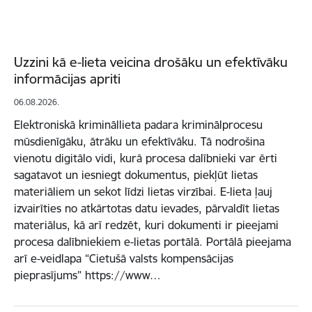
Uzzini kā e-lieta veicina drošāku un efektīvāku
informācijas apriti
06.08.2026.
Elektroniskā krimināllieta padara kriminālprocesu
mūsdienīgāku, ātrāku un efektīvāku. Tā nodrošina
vienotu digitālo vidi, kurā procesa dalībnieki var ērti
sagatavot un iesniegt dokumentus, piekļūt lietas
materiāliem un sekot līdzi lietas virzībai. E-lieta ļauj
izvairīties no atkārtotas datu ievades, pārvaldīt lietas
materiālus, kā arī redzēt, kuri dokumenti ir pieejami
procesa dalībniekiem e-lietas portālā. Portālā pieejama
arī e-veidlapa “Cietušā valsts kompensācijas
pieprasījums” https://www…