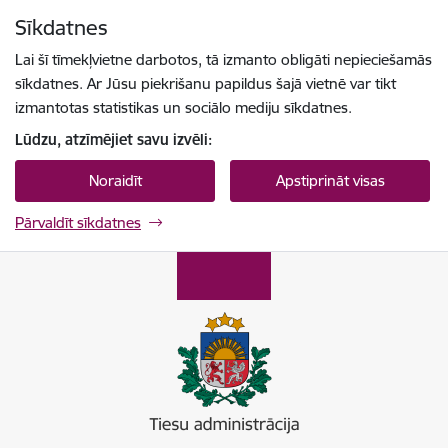
Pāriet uz lapas saturu
Sīkdatnes
Spied
lai meklētu
Enter
Lai šī tīmekļvietne darbotos, tā izmanto obligāti nepieciešamās
sīkdatnes. Ar Jūsu piekrišanu papildus šajā vietnē var tikt
izmantotas statistikas un sociālo mediju sīkdatnes.
Lūdzu, atzīmējiet savu izvēli:
Noraidīt
Apstiprināt visas
Pārvaldīt sīkdatnes
Tiesu administrācija