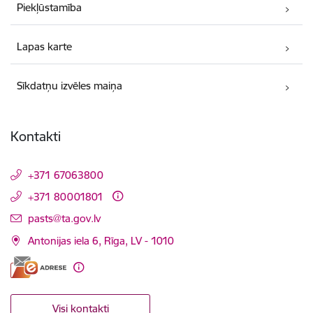
Piekļūstamība
Lapas karte
Sīkdatņu izvēles maiņa
Kontakti
+371 67063800
+371 80001801
E-pasts:
pasts@ta.gov.lv
Antonijas iela 6, Rīga, LV - 1010
Visi kontakti