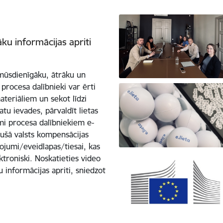
āku informācijas apriti
 mūsdienīgāku, ātrāku un
 procesa dalībnieki var ērti
ateriāliem un sekot līdzi
datu ievades, pārvaldīt lietas
ami procesa dalībniekiem e-
etušā valsts kompensācijas
jumi/eveidlapas/tiesai, kas
ktroniski. Noskatieties video
u informācijas apriti, sniedzot