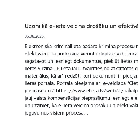
Uzzini kā e-lieta veicina drošāku un efektīv
06.08.2026.
Elektroniskā krimināllieta padara kriminālprocesu
efektīvāku. Tā nodrošina vienotu digitālo vidi, kurā
sagatavot un iesniegt dokumentus, piekļūt lietas m
lietas virzībai. E-lieta ļauj izvairīties no atkārtotas 
materiālus, kā arī redzēt, kuri dokumenti ir pieej
lietas portālā. Portālā pieejama arī e-veidlapa “Ci
pieprasījums” https://www.elieta.lv/web/#/pakalpo
ļauj valsts kompensācijas pieprasījumu iesniegt ele
un uzziniet, kā e-lieta veicina drošāku un efektīvāk
ieguvumus visiem procesa…