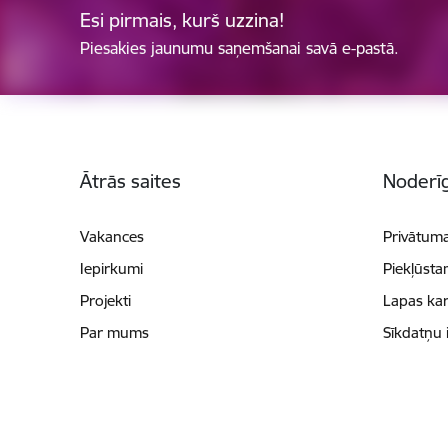
Esi pirmais, kurš uzzina!
Piesakies jaunumu saņemšanai savā e-pastā.
Kājene
Ātrās saites
Noderīg
Vakances
Privātuma
Iepirkumi
Piekļūsta
Projekti
Lapas kar
Par mums
Sīkdatņu 