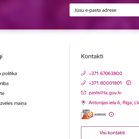
i
Kontakti
 politika
+371 67063800
+371 80001801
mība
E-pasts:
pasts@ta.gov.lv
te
Antonijas iela 6, Rīga, L
izvēles maiņa
Visi kontakti