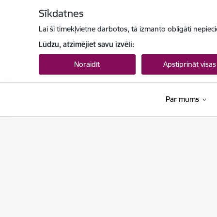
Pāriet uz lapas saturu
Sīkdatnes
Lai šī tīmekļvietne darbotos, tā izmanto obligāti nepiec
Lūdzu, atzīmējiet savu izvēli:
Noraidīt
Apstiprināt visas
Par mums
Tiesu administrācija